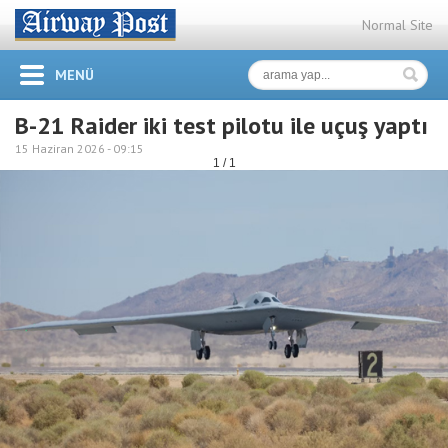
Normal Site
MENÜ
B-21 Raider iki test pilotu ile uçuş yaptı
15 Haziran 2026 -
09:15
1 / 1