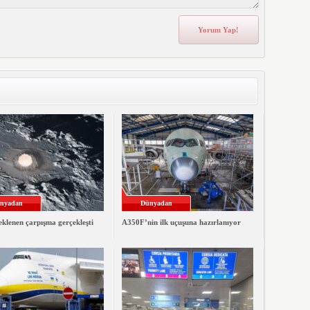
nyadan
Dünyadan
klenen çarpışma gerçekleşti
A350F’nin ilk uçuşuna hazırlanıyor