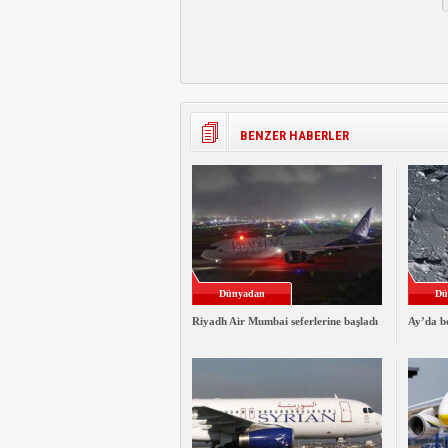
BENZER HABERLER
Dünyadan
Dü
Riyadh Air Mumbai seferlerine başladı
Ay’da be