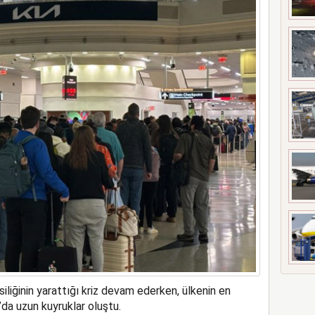
ilk kadın generali; Özlem Karapınar
liğinin yarattığı kriz devam ederken, ülkenin en
da uzun kuyruklar oluştu.