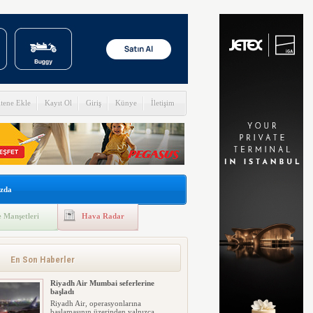
itene Ekle
Kayıt Ol
Giriş
Künye
İletişim
zda
 Manşetleri
Hava Radar
En Son Haberler
Riyadh Air Mumbai seferlerine
başladı
Riyadh Air, operasyonlarına
başlamasının üzerinden yalnızca