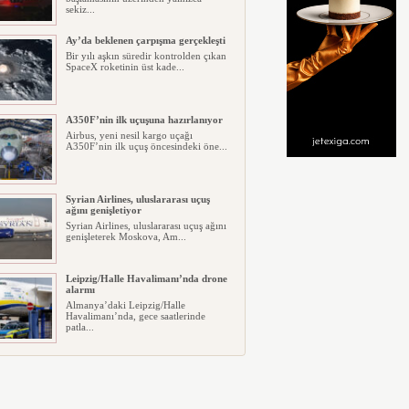
sekiz...
Ay’da beklenen çarpışma gerçekleşti
Bir yılı aşkın süredir kontrolden çıkan
SpaceX roketinin üst kade...
A350F’nin ilk uçuşuna hazırlanıyor
Airbus, yeni nesil kargo uçağı
A350F’nin ilk uçuş öncesindeki öne...
Syrian Airlines, uluslararası uçuş
ağını genişletiyor
Syrian Airlines, uluslararası uçuş ağını
genişleterek Moskova, Am...
Leipzig/Halle Havalimanı’nda drone
alarmı
Almanya’daki Leipzig/Halle
Havalimanı’nda, gece saatlerinde
patla...
İtalya, İspanyol’lara pasaport
uygulaması başlattı
İspanya’nın Kuzey Afrika’daki toprağı
Ceuta’da Fas tarafından gel...