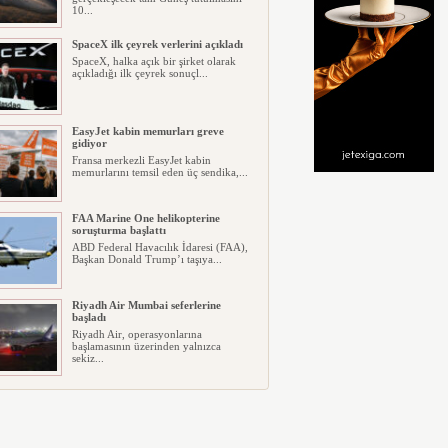
10...
SpaceX ilk çeyrek verlerini açıkladı
SpaceX, halka açık bir şirket olarak
açıkladığı ilk çeyrek sonuçl...
EasyJet kabin memurları greve
gidiyor
Fransa merkezli EasyJet kabin
memurlarını temsil eden üç sendika,...
FAA Marine One helikopterine
soruşturma başlattı
ABD Federal Havacılık İdaresi (FAA),
Başkan Donald Trump’ı taşıya...
Riyadh Air Mumbai seferlerine
başladı
Riyadh Air, operasyonlarına
başlamasının üzerinden yalnızca
sekiz...
Ay’da beklenen çarpışma gerçekleşti
Bir yılı aşkın süredir kontrolden çıkan
SpaceX roketinin üst kade...