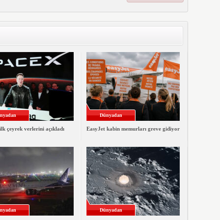
nyadan
Dünyadan
lk çeyrek verlerini açıkladı
EasyJet kabin memurları greve gidiyor
nyadan
Dünyadan