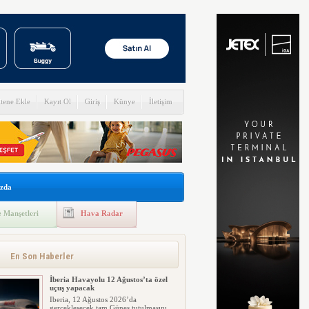
itene Ekle
Kayıt Ol
Giriş
Künye
İletişim
zda
 Manşetleri
Hava Radar
En Son Haberler
İberia Havayolu 12 Ağustos’ta özel
uçuş yapacak
Iberia, 12 Ağustos 2026’da
gerçekleşecek tam Güneş tutulmasını