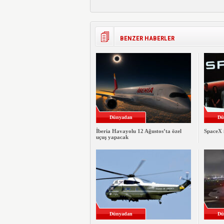
BENZER HABERLER
Dünyadan
Dü
İberia Havayolu 12 Ağustos’ta özel
SpaceX i
uçuş yapacak
Dünyadan
Dü