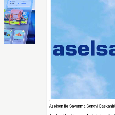
İtalya, İspanyol’lara pasap
Aselsan ile Savunma Sanayi Başkanlığı a