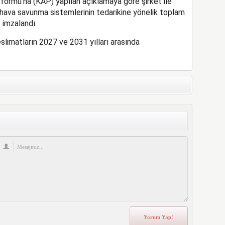
ormu’na (KAP) yapılan açıklamaya göre şirket ile
hava savunma sistemlerinin tedarikine yönelik toplam
 imzalandı.
imatların 2027 ve 2031 yılları arasında