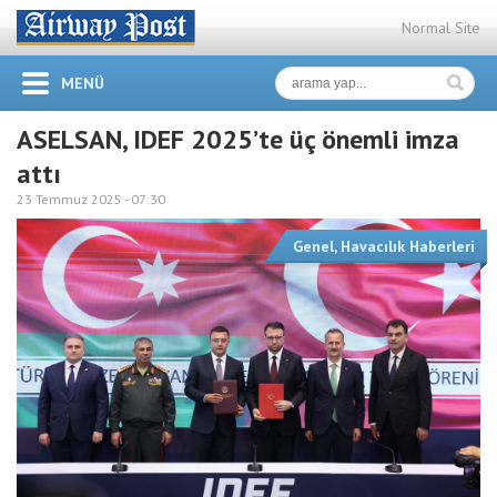
Normal Site
MENÜ
ASELSAN, IDEF 2025’te üç önemli imza
attı
23 Temmuz 2025 -
07:30
Genel
,
Havacılık Haberleri