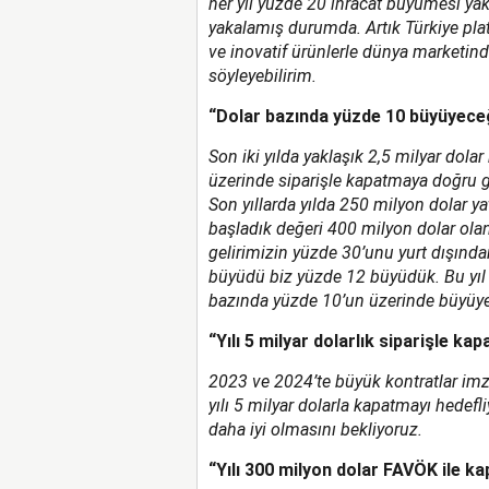
her yıl yüzde 20 ihracat büyümesi yak
yakalamış durumda. Artık Türkiye plat
ve inovatif ürünlerle dünya marketi
söyleyebilirim.
“Dolar bazında yüzde 10 büyüyece
Son iki yılda yaklaşık 2,5 milyar dolar
üzerinde siparişle kapatmaya doğru gi
Son yıllarda yılda 250 milyon dolar y
başladık değeri 400 milyon dolar ola
gelirimizin yüzde 30’unu yurt dışınd
büyüdü biz yüzde 12 büyüdük. Bu yıl
bazında yüzde 10’un üzerinde büyüyec
“Yılı 5 milyar dolarlık siparişle ka
2023 ve 2024’te büyük kontratlar imza
yılı 5 milyar dolarla kapatmayı hedefl
daha iyi olmasını bekliyoruz.
“Yılı 300 milyon dolar FAVÖK ile k