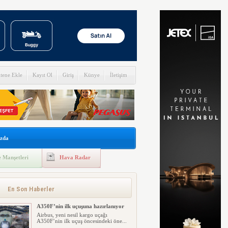
itene Ekle
Kayıt Ol
Giriş
Künye
İletişim
zda
 Manşetleri
Hava Radar
En Son Haberler
A350F’nin ilk uçuşuna hazırlanıyor
Airbus, yeni nesil kargo uçağı
A350F’nin ilk uçuş öncesindeki öne...