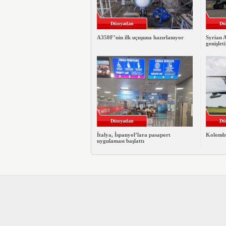
Dünyadan
Dü
A350F’nin ilk uçuşuna hazırlanıyor
Syrian A
genişlet
Dünyadan
Dü
İtalya, İspanyol’lara pasaport
Kolombi
uygulaması başlattı