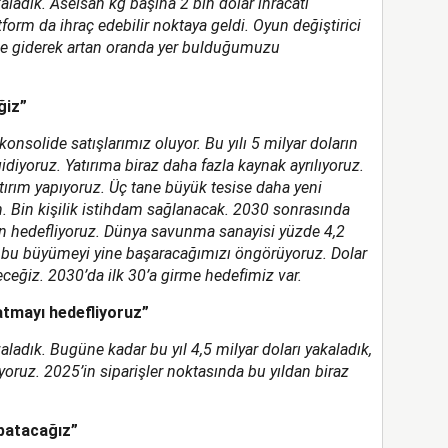
aladık. Aselsan kg başına 2 bin dolar ihracatı
form da ihraç edebilir noktaya geldi. Oyun değiştirici
nde giderek artan oranda yer bulduğumuzu
ğiz”
 konsolide satışlarımız oluyor. Bu yılı 5 milyar doların
diyoruz. Yatırıma biraz daha fazla kaynak ayrılıyoruz.
atırım yapıyoruz. Üç tane büyük tesise daha yeni
n. Bin kişilik istihdam sağlanacak. 2030 sonrasında
an hedefliyoruz. Dünya savunma sanayisi yüzde 4,2
 bu büyümeyi yine başaracağımızı öngörüyoruz. Dolar
eğiz. 2030’da ilk 30’a girme hedefimiz var.
patmayı hedefliyoruz”
ladık. Bugüne kadar bu yıl 4,5 milyar doları yakaladık,
iyoruz. 2025’in siparişler noktasında bu yıldan biraz
apatacağız”