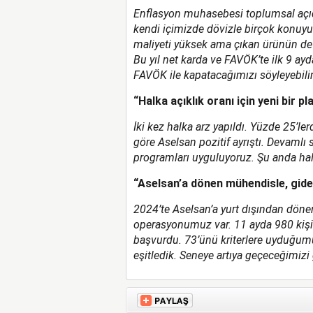
Enflasyon muhasebesi toplumsal açıdan
kendi içimizde dövizle birçok konuyu 
maliyeti yüksek ama çıkan ürünün de 
Bu yıl net karda ve FAVÖK’te ilk 9 ayda
FAVÖK ile kapatacağımızı söyleyebili
“Halka açıklık oranı için yeni bir pl
İki kez halka arz yapıldı. Yüzde 25’le
göre Aselsan pozitif ayrıştı. Devamlı
programları uyguluyoruz. Şu anda halk
“Aselsan’a dönen mühendisle, giden
2024’te Aselsan’a yurt dışından döne
operasyonumuz var. 11 ayda 980 kiş
başvurdu. 73’ünü kriterlere uyduğumuz i
eşitledik. Seneye artıya geçeceğimizi