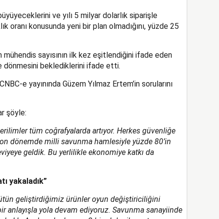
yüyeceklerini ve yılı 5 milyar dolarlık siparişle
lık oranı konusunda yeni bir plan olmadığını, yüzde 25
 mühendis sayısının ilk kez eşitlendiğini ifade eden
 dönmesini beklediklerini ifade etti.
NBC-e yayınında Güzem Yılmaz Ertem’in sorularını
r şöyle:
ilimler tüm coğrafyalarda artıyor. Herkes güvenliğe
z son dönemde milli savunma hamlesiyle yüzde 80’in
eviyeye geldik. Bu yerlilikle ekonomiye katkı da
tı yakaladık”
tün geliştirdiğimiz ürünler oyun değiştiriciliğini
 bir anlayışla yola devam ediyoruz. Savunma sanayiinde