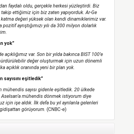
 faydalı oldu, gerçekle herkesi yüzleştirdi. Biz
takip ettiğimiz için biz zaten yapıyorduk. Ar-Ge
katma değeri yüksek olan kendi dinamiklerimiz var.
 pozitif ayrıştığımızı yılı da 300 milyon dolarlık
rim.
an yok”
rde açıklığımız var. Son bir yılda bakınca BIST 100’e
 sürdürülebilir değer oluşturmak için uzun dönemli
a açıklık oranında yeni bir plan yok.
 sayısını eşitledik”
n mühendis sayısı gidenle eşitledik. 20 ülkede
i Aselsan’a mühendis dönmek istiyorum diye
çin işe aldık. İlk defa bu yıl ayrılanla gelenleri
 gidişattan görüyorum.
(CNBC-e)