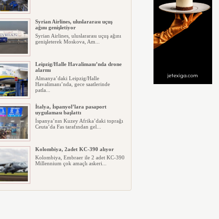
Syrian Airlines, uluslararası uçuş
ağını genişletiyor
Syrian Airlines, uluslararası uçuş ağını
genişleterek Moskova, Am...
Leipzig/Halle Havalimanı’nda drone
alarmı
Almanya’daki Leipzig/Halle
Havalimanı’nda, gece saatlerinde
patla...
İtalya, İspanyol’lara pasaport
uygulaması başlattı
İspanya’nın Kuzey Afrika’daki toprağı
Ceuta’da Fas tarafından gel...
Kolombiya, 2adet KC-390 alıyor
Kolombiya, Embraer ile 2 adet KC-390
Millennium çok amaçlı askeri...
Condor, Frankfurt-Tel Aviv direk
uçuşlara başladı
Alman taşıyıcı Condor, Frankfurt ile
Tel Aviv arasında günlük dir...