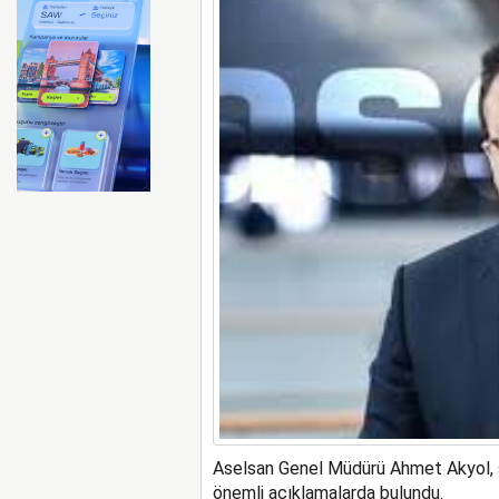
Air India uçağı türbülansa 
Aselsan Genel Müdürü Ahmet Akyol, şir
önemli açıklamalarda bulundu.