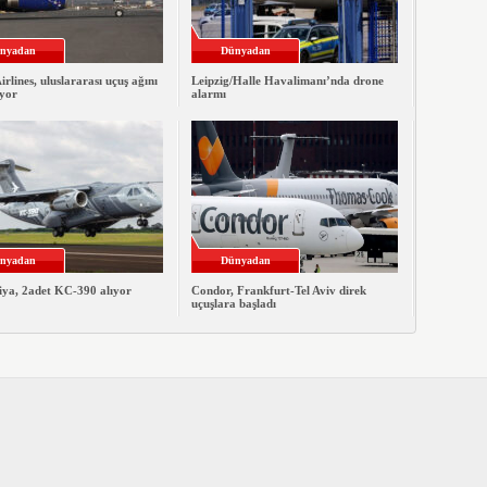
nyadan
Dünyadan
irlines, uluslararası uçuş ağını
Leipzig/Halle Havalimanı’nda drone
iyor
alarmı
nyadan
Dünyadan
ya, 2adet KC-390 alıyor
Condor, Frankfurt-Tel Aviv direk
uçuşlara başladı