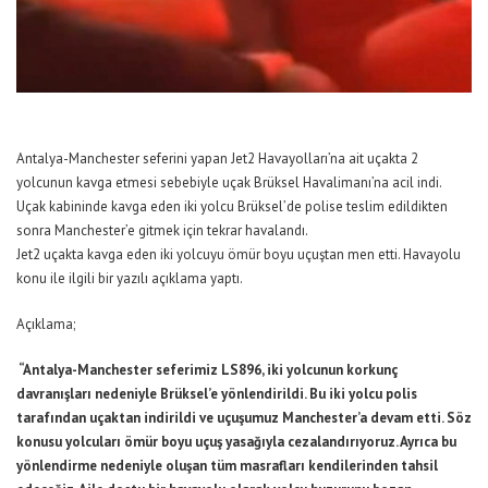
Antalya-Manchester seferini yapan Jet2 Havayolları’na ait uçakta 2
yolcunun kavga etmesi sebebiyle uçak Brüksel Havalimanı’na acil indi.
Uçak kabininde kavga eden iki yolcu Brüksel’de polise teslim edildikten
sonra Manchester’e gitmek için tekrar havalandı.
Jet2 uçakta kavga eden iki yolcuyu ömür boyu uçuştan men etti. Havayolu
konu ile ilgili bir yazılı açıklama yaptı.
Açıklama;
“Antalya-Manchester seferimiz LS896, iki yolcunun korkunç
davranışları nedeniyle Brüksel’e yönlendirildi. Bu iki yolcu polis
tarafından uçaktan indirildi ve uçuşumuz Manchester’a devam etti. Söz
konusu yolcuları ömür boyu uçuş yasağıyla cezalandırıyoruz. Ayrıca bu
yönlendirme nedeniyle oluşan tüm masrafları kendilerinden tahsil