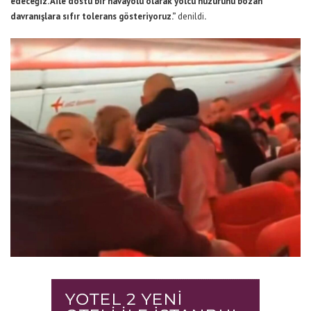
edeceğiz. Aile dostu bir havayolu olarak yolcu huzurunu bozan
davranışlara sıfır tolerans gösteriyoruz.”
denildi
.