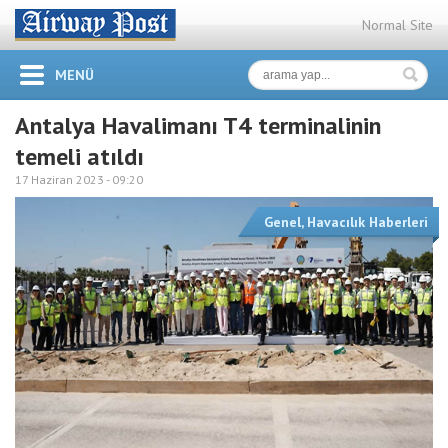
Normal Site
MENÜ
Antalya Havalimanı T4 terminalinin
temeli atıldı
17 Haziran 2023 -
09:20
Genel
,
Havacılık Haberleri