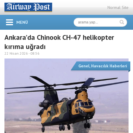
Normal Site
MENÜ
Ankara’da Chinook CH-47 helikopter
kırıma uğradı
22 Nisan 2026 -
08:56
Genel
,
Havacılık Haberleri