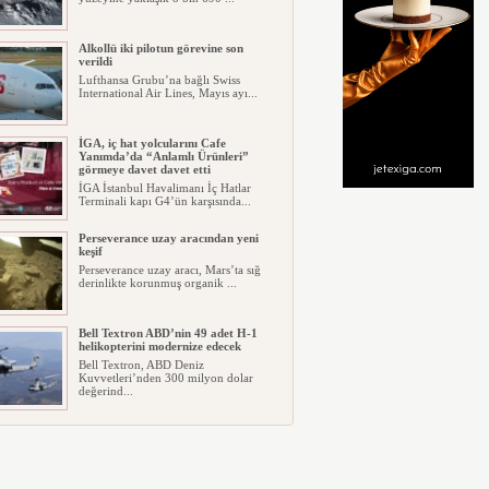
Alkollü iki pilotun görevine son
verildi
Lufthansa Grubu’na bağlı Swiss
International Air Lines, Mayıs ayı...
İGA, iç hat yolcularını Cafe
Yanımda’da “Anlamlı Ürünleri”
görmeye davet davet etti
İGA İstanbul Havalimanı İç Hatlar
Terminali kapı G4’ün karşısında...
Perseverance uzay aracından yeni
keşif
Perseverance uzay aracı, Mars’ta sığ
derinlikte korunmuş organik ...
Bell Textron ABD’nin 49 adet H-1
helikopterini modernize edecek
Bell Textron, ABD Deniz
Kuvvetleri’nden 300 milyon dolar
değerind...
Hitit Bilişim 500’de Sektörel Yazılım
Birincisi
Havacılık ve seyahat teknolojileri
alanında dünyanın en büyük şir...