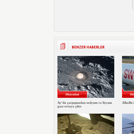
BENZER HABERLER
Dünyadan
Dü
Ay’da çarpışmadan sodyum ve lityum
Alkollü 
gazı ortaya çıktı