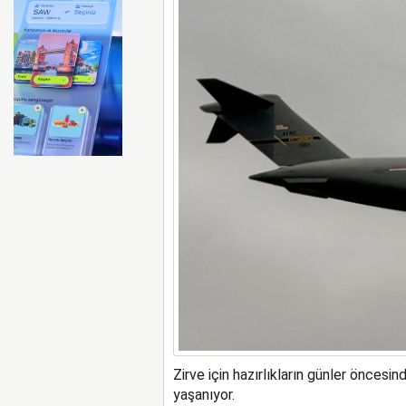
FAA Marine One helikopteri
Zirve için hazırlıkların günler öncesi
yaşanıyor.