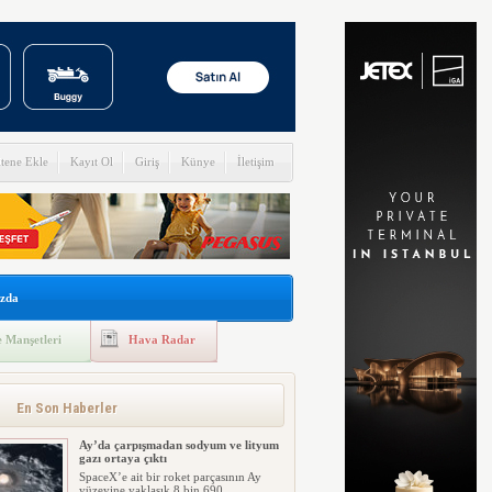
itene Ekle
Kayıt Ol
Giriş
Künye
İletişim
zda
 Manşetleri
Hava Radar
En Son Haberler
Ay’da çarpışmadan sodyum ve lityum
gazı ortaya çıktı
SpaceX’e ait bir roket parçasının Ay
yüzeyine yaklaşık 8 bin 690 ...