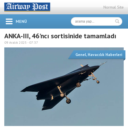
Normal Site
MENÜ
ANKA-III, 46’ncı sortisinide tamamladı
09 Aralık 2025 -
07:37
Genel
,
Havacılık Haberleri