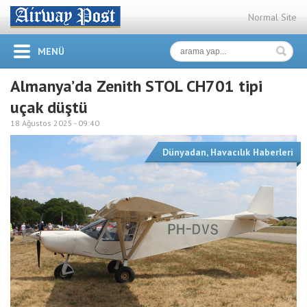
Normal Site
MENÜ
Almanya’da Zenith STOL CH701 tipi
uçak düştü
18 Ağustos 2025 -
09:40
Dünyadan
,
Havacılık Haberleri