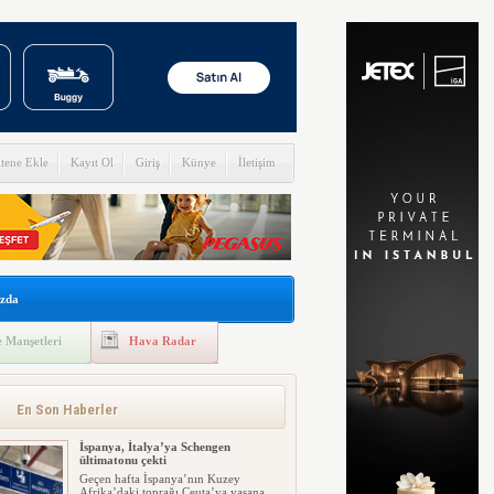
itene Ekle
Kayıt Ol
Giriş
Künye
İletişim
zda
 Manşetleri
Hava Radar
En Son Haberler
İspanya, İtalya’ya Schengen
ültimatonu çekti
Geçen hafta İspanya’nın Kuzey
Afrika’daki toprağı Ceuta’ya yaşana...