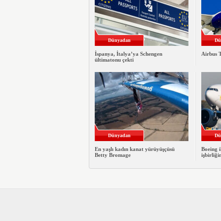
Dünyadan
Dü
İspanya, İtalya’ya Schengen
Airbus T
ültimatonu çekti
Dünyadan
Dü
En yaşlı kadın kanat yürüyüşçüsü
Boeing i
Betty Bromage
işbirliği