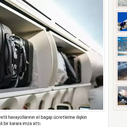
meyi 2033 yılına uzattı
i havayollarının el bagajı ücretlerine ilişkin
 bir karara imza attı.