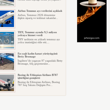
Airbus Temmuz ayı verilerini açıkladı
Airbus, Temmuz 2026 dönemine
ilişkin sipariş ve teslimat rakamlar...
THY, Temmuz ayında 9,5 milyon
yolcuya hizmet verdi
THY tarihinin en yüksek temmuz ayı
yolcu istatistiğini elde etti....
En yaşlı kadın kanat yürüyüşçüsü
Betty Bromage
İngiltere’de yaşayan 97 yaşındaki Betty
Bromage, felç geçirmesine...
Boeing ile Ethiopian Airlines B787
işbirliğini genişletti
Boeing ile Ethiopian Airlines, Boeing
787 İniş Takımı Değişim Pro...
A319 orman yangınlarında
kullanılacak
ABD merkezli havadan yangın
söndürme şirketi Neptune Aviation
Ser...