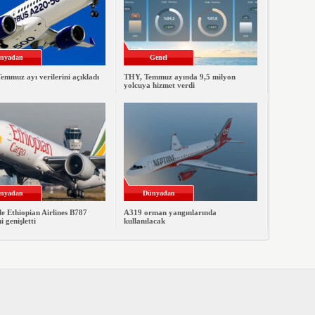
nyadan
Genel
emmuz ayı verilerini açıkladı
THY, Temmuz ayında 9,5 milyon
yolcuya hizmet verdi
nyadan
Dünyadan
le Ethiopian Airlines B787
A319 orman yangınlarında
ni genişletti
kullanılacak