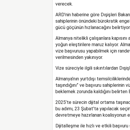
verecek.
ARD’nin haberine göre Dışişleri Bakanlı
sahiplerinin önündeki bürokratik engell
gücü göçünün hızlanacağını belirtiyor
Almanya nitelikli çalışanlara kapısını 
yoğun eleştirilere maruz kalıyor. Alm
vize başvurusu yapabilmek için rande
verilmesinden yakınıyor.
Vize süreciyle ilgili sıkıntılardan Dış
Almanya’nın yurtdışı temsilciliklerin
taşındığını” ve başvuru sahiplerinin 
beklemek zorunda kaldığını belirten Ba
2025’te sürecin dijital ortama taşına
bu adımı, 23 Şubat’ta yapılacak seçi
devretmeye hazırlanan koalisyonun en 
Dijitalleşme ile hızlı ve etkili başvuru