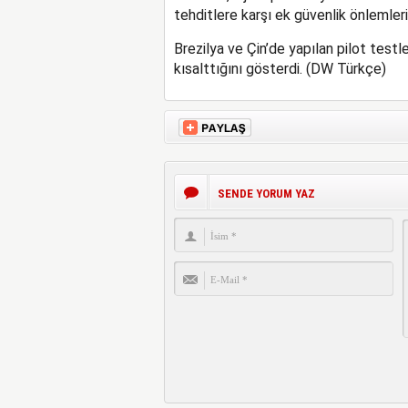
tehditlere karşı ek güvenlik önlemleri a
Brezilya ve Çin’de yapılan pilot testl
kısalttığını gösterdi. (DW Türkçe)
SENDE YORUM YAZ