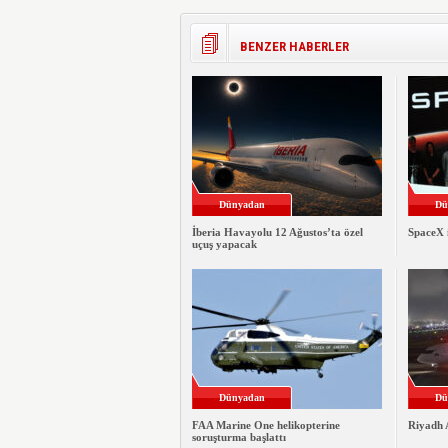
BENZER HABERLER
Dünyadan
Dü
İberia Havayolu 12 Ağustos’ta özel
SpaceX i
uçuş yapacak
Dünyadan
Dü
FAA Marine One helikopterine
Riyadh A
soruşturma başlattı