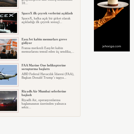
10...
SpaceX ilk çeyrek verlerini açıkladı
SpaceX, halka açık bir şirket olarak
açıkladığı ilk çeyrek sonuçl...
EasyJet kabin memurları greve
gidiyor
Fransa merkezli EasyJet kabin
memurlarını temsil eden üç sendika,...
FAA Marine One helikopterine
soruşturma başlattı
ABD Federal Havacılık İdaresi (FAA),
Başkan Donald Trump’ı taşıya...
Riyadh Air Mumbai seferlerine
başladı
Riyadh Air, operasyonlarına
başlamasının üzerinden yalnızca
sekiz...
Ay’da beklenen çarpışma gerçekleşti
Bir yılı aşkın süredir kontrolden çıkan
SpaceX roketinin üst kade...