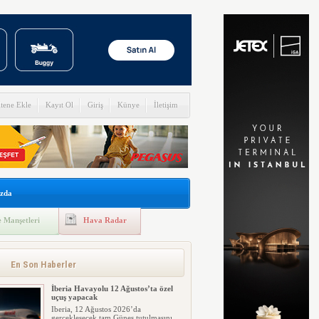
itene Ekle
Kayıt Ol
Giriş
Künye
İletişim
zda
 Manşetleri
Hava Radar
En Son Haberler
İberia Havayolu 12 Ağustos’ta özel
uçuş yapacak
Iberia, 12 Ağustos 2026’da
gerçekleşecek tam Güneş tutulmasını