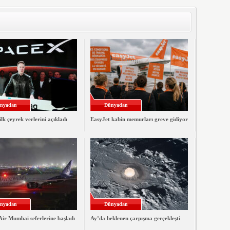
nyadan
Dünyadan
lk çeyrek verlerini açıkladı
EasyJet kabin memurları greve gidiyor
nyadan
Dünyadan
ir Mumbai seferlerine başladı
Ay’da beklenen çarpışma gerçekleşti