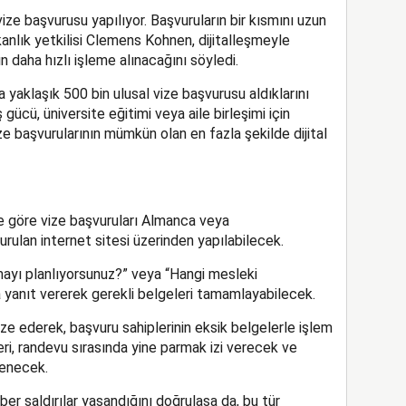
ize başvurusu yapılıyor. Başvuruların bir kısmını uzun
akanlık yetkilisi Clemens Kohnen, dijitalleşmeyle
ın daha hızlı işleme alınacağını söyledi.
 yaklaşık 500 bin ulusal vize başvurusu aldıklarını
ş gücü, üniversite eğitimi veya aile birleşimi için
ze başvurularının mümkün olan en fazla şekilde dijital
ere göre vize başvuruları Almanca veya
şturulan internet sitesi üzerinden yapılabilecek.
mayı planlıyorsunuz?” veya “Hangi mesleki
ara yanıt vererek gerekli belgeleri tamamlayabilecek.
nize ederek, başvuru sahiplerinin eksik belgelerle işlem
ri, randevu sırasında yine parmak izi verecek ve
elenecek.
iber saldırılar yaşandığını doğrulasa da, bu tür