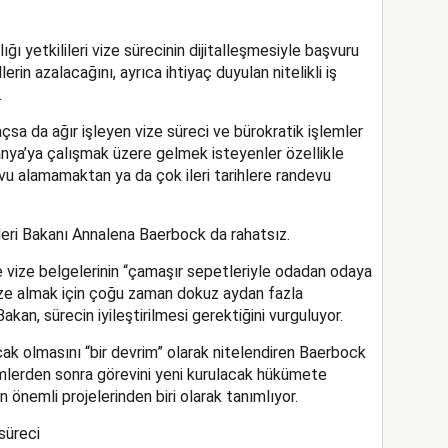
ğı yetkilileri vize sürecinin dijitalleşmesiyle başvuru
erin azalacağını, ayrıca ihtiyaç duyulan nitelikli iş
.
açsa da ağır işleyen vize süreci ve bürokratik işlemler
anya’ya çalışmak üzere gelmek isteyenler özellikle
vu alamamaktan ya da çok ileri tarihlere randevu
işleri Bakanı Annalena Baerbock da rahatsız.
de vize belgelerinin “çamaşır sepetleriyle odadan odaya
vize almak için çoğu zaman dokuz aydan fazla
kan, sürecin iyileştirilmesi gerektiğini vurguluyor.
cak olmasını “bir devrim” olarak nitelendiren Baerbock
mlerden sonra görevini yeni kurulacak hükümete
önemli projelerinden biri olarak tanımlıyor.
 süreci