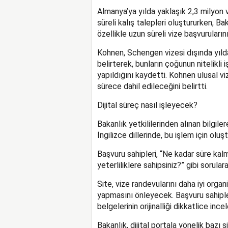
Almanya’ya yılda yaklaşık 2,3 milyon v
süreli kalış talepleri oluştururken, B
özellikle uzun süreli vize başvuruların
Kohnen, Schengen vizesi dışında yılda
belirterek, bunların çoğunun nitelikli i
yapıldığını kaydetti. Kohnen ulusal vi
sürece dahil edileceğini belirtti.
Dijital süreç nasıl işleyecek?
Bakanlık yetkililerinden alınan bilgil
İngilizce dillerinde, bu işlem için olu
Başvuru sahipleri, “Ne kadar süre kal
yeterliliklere sahipsiniz?” gibi sorul
Site, vize randevularını daha iyi orga
yapmasını önleyecek. Başvuru sahiple
belgelerinin orijinalliği dikkatlice inc
Bakanlık, dijital portala yönelik bazı s