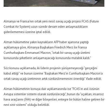
Almanya ve Fransa’nın ortak yeni nesil savaş uçağı projesi FCAS (Future
Combat Air System) uzun süredir devam eden anlaşmazlıkların
giderilememesi üzerine iptal edildi.
Alman hükümetine yakın kaynakların AFP haber ajansına yaptığı
açıklamaya göre, Almanya Başbakanı Friedrich Merz ile Fransa
Cumhurbaşkanı Emmanuel Macron, “ortak bir savaş uçağı üretimi
konusunda şirketlerin anlaşamayacağı konusunda mutabık kaldı.”
Söz konusu açıklamada, iki liderin projenin yürüyemeyeceği “gerçeğini
kabul ettiği” ve bunun üzerine “Başbakan Merz’in Cumhurbaşkanı Macron’a
ortak savaş uçağı üretiminin artık sürdürülmemesini önerdiği” ifade edildi.
Alman hükümetinin konuya dair açıklamasında ise “FCAS’ın asıl özünün
Avrupa sistemler sistemi olarak sürdürüleceği”, bunun da “uçakları, insansız
hava araçlarını (İHA) ve diğer bileşenleri, entegre bir bütün haline getiren bir
nevi sinir sistemi” olduğu belirtildi.