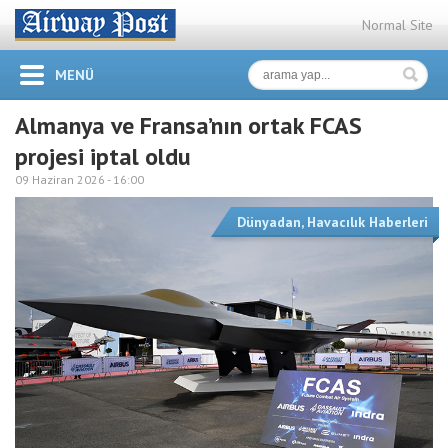
Normal Site
MENÜ
Almanya ve Fransa’nın ortak FCAS
projesi iptal oldu
09 Haziran 2026 -
16:00
Dünyadan
,
Havacılık Haberleri