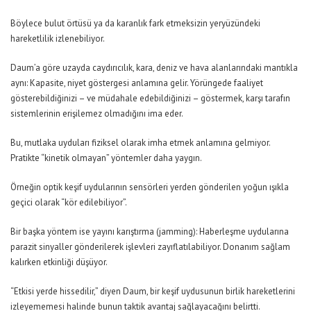
Böylece bulut örtüsü ya da karanlık fark etmeksizin yeryüzündeki
hareketlilik izlenebiliyor.
Daum’a göre uzayda caydırıcılık, kara, deniz ve hava alanlarındaki mantıkla
aynı: Kapasite, niyet göstergesi anlamına gelir. Yörüngede faaliyet
gösterebildiğinizi – ve müdahale edebildiğinizi – göstermek, karşı tarafın
sistemlerinin erişilemez olmadığını ima eder.
Bu, mutlaka uyduları fiziksel olarak imha etmek anlamına gelmiyor.
Pratikte “kinetik olmayan” yöntemler daha yaygın.
Örneğin optik keşif uydularının sensörleri yerden gönderilen yoğun ışıkla
geçici olarak “kör edilebiliyor”.
Bir başka yöntem ise yayını karıştırma (jamming): Haberleşme uydularına
parazit sinyaller gönderilerek işlevleri zayıflatılabiliyor. Donanım sağlam
kalırken etkinliği düşüyor.
“Etkisi yerde hissedilir,” diyen Daum, bir keşif uydusunun birlik hareketlerini
izleyememesi halinde bunun taktik avantaj sağlayacağını belirtti.