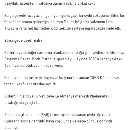
uzaydaki sistemlerin saldırıya uğrama riskine dikkat çekti.
Bu çerçevede “uzaysız bir gün” yani geniş çaplı bir uydu çöküşünün fiilen bir
felaket anlamına geleceğini belirten Daum, böyle bir saldırının kritik
altyapıyı ve temel hizmetleri ciddi şekilde sekteye uğratacağını ifade etti.
Yörüngede caydırıcılık
Berlin’in yanıtı diğer savunma alanlarında olduğu gibi caydırıcılık. Almanya
Savunma Bakanı Boris Pistorius, geçen eylül ayında 2030’a kadar yaklaşık
35 milyar euroluk yatırım sözü verdi.
Bu bütçenin bir kısmı, yıl başından bu yana kullanılan “SPOCK” adlı uzay
tabanlı keşif kapasitesine ayrıldı.
Sistem, Finlandiyalı şirket Iceye ile Almanya merkezli Rheinmetall
ortaklığında geliştirildi.
Sentetik açıklıklı radar (SAR) teknolojisine dayanan uydu ağı, optik
uyduların aksine her türlü hava koşulunda ve gece-gündüz görüntü
alabiliyor.