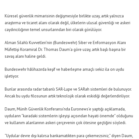
Küresel güvenlik mimarisinin değişmesiyle birlikte uzay, artık yalnızca
araştırma ve ticaret alanı olarak değil, ülkelerin ulusal güvenliği ve askeri
caydırıcılığının temel unsurlarından biri olarak görülüyor.
Alman Silahlı Kuvvetleri’nin (Bundeswehr) Siber ve Enformasyon Alanı
Müfettişi Koramiral Dr. Thomas Daum’a göre uzay, artık başlı başına bir
savaş alanı haline geldi.
Bundeswehr hâlihazırda keşif ve haberleşme amaçlı sekiz ila on uydu
işletiyor.
Bunlar arasında radar tabanlı SAR-Lupe ve SARah sistemleri de bulunuyor.
Ancak bu uydu filosunun artık teknolojik olarak eskidiği değerlendiriliyor.
Daum, Münih Güvenlik Konferansı’nda Euronews’e yaptığı açıklamada,
uyduların “karadaki sistemlerin işleyişi açısından hayati önemde” olduğunu
ve kullanım alanlarının askeri çerçevenin çok ötesine geçtiğini söyledi.
“Uydular devre dışı kalırsa bankamatikten para çekemezsiniz,” diyen Daum,