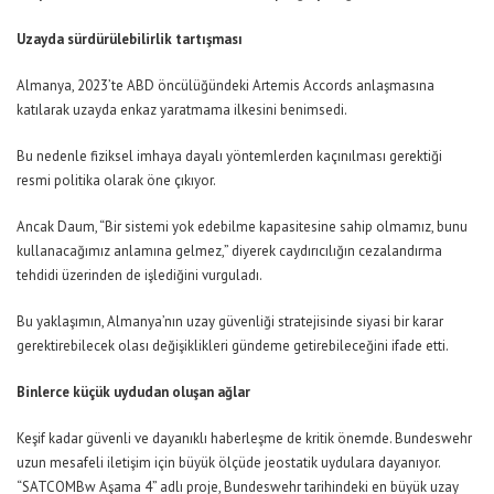
Uzayda sürdürülebilirlik tartışması
Almanya, 2023’te ABD öncülüğündeki Artemis Accords anlaşmasına
katılarak uzayda enkaz yaratmama ilkesini benimsedi.
Bu nedenle fiziksel imhaya dayalı yöntemlerden kaçınılması gerektiği
resmi politika olarak öne çıkıyor.
Ancak Daum,
“Bir sistemi yok edebilme kapasitesine sahip olmamız, bunu
kullanacağımız anlamına gelmez,”
diyerek caydırıcılığın cezalandırma
tehdidi üzerinden de işlediğini vurguladı.
Bu yaklaşımın, Almanya’nın uzay güvenliği stratejisinde siyasi bir karar
gerektirebilecek olası değişiklikleri gündeme getirebileceğini ifade etti.
Binlerce küçük uydudan oluşan ağlar
Keşif kadar güvenli ve dayanıklı haberleşme de kritik önemde. Bundeswehr
uzun mesafeli iletişim için büyük ölçüde jeostatik uydulara dayanıyor.
“SATCOMBw Aşama 4” adlı proje, Bundeswehr tarihindeki en büyük uzay