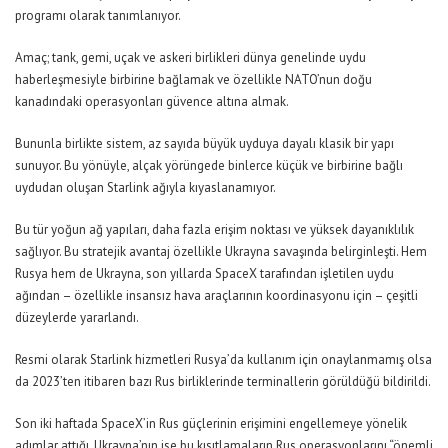
programı olarak tanımlanıyor.
Amaç; tank, gemi, uçak ve askeri birlikleri dünya genelinde uydu
haberleşmesiyle birbirine bağlamak ve özellikle NATO’nun doğu
kanadındaki operasyonları güvence altına almak.
Bununla birlikte sistem, az sayıda büyük uyduya dayalı klasik bir yapı
sunuyor. Bu yönüyle, alçak yörüngede binlerce küçük ve birbirine bağlı
uydudan oluşan Starlink ağıyla kıyaslanamıyor.
Bu tür yoğun ağ yapıları, daha fazla erişim noktası ve yüksek dayanıklılık
sağlıyor. Bu stratejik avantaj özellikle Ukrayna savaşında belirginleşti. Hem
Rusya hem de Ukrayna, son yıllarda SpaceX tarafından işletilen uydu
ağından – özellikle insansız hava araçlarının koordinasyonu için – çeşitli
düzeylerde yararlandı.
Resmi olarak Starlink hizmetleri Rusya’da kullanım için onaylanmamış olsa
da 2023’ten itibaren bazı Rus birliklerinde terminallerin görüldüğü bildirildi.
Son iki haftada SpaceX’in Rus güçlerinin erişimini engellemeye yönelik
adımlar attığı, Ukrayna’nın ise bu kısıtlamaların Rus operasyonlarını “önemli