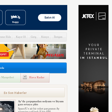
itene Ekle
Kayıt Ol
Giriş
Künye
İletişim
zda
 Manşetleri
Hava Radar
En Son Haberler
Ay’da çarpışmadan sodyum ve lityum
gazı ortaya çıktı
SpaceX’e ait bir roket parçasının Ay
yüzeyine yaklaşık 8 bin 690 ...