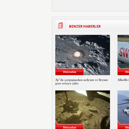
BENZER HABERLER
Dünyadan
Dü
Ay’da çarpışmadan sodyum ve lityum
Alkollü 
gazı ortaya çıktı
Dünyadan
Dü