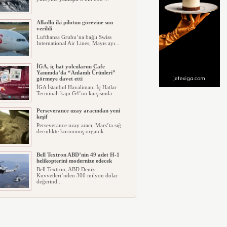
Alkollü iki pilotun görevine son
verildi
Lufthansa Grubu’na bağlı Swiss
International Air Lines, Mayıs ayı...
İGA, iç hat yolcularını Cafe
Yanımda’da “Anlamlı Ürünleri”
görmeye davet etti
İGA İstanbul Havalimanı İç Hatlar
Terminali kapı G4’ün karşısında...
Perseverance uzay aracından yeni
keşif
Perseverance uzay aracı, Mars’ta sığ
derinlikte korunmuş organik ...
Bell Textron ABD’nin 49 adet H-1
helikopterini modernize edecek
Bell Textron, ABD Deniz
Kuvvetleri’nden 300 milyon dolar
değerind...
Hitit Bilişim 500’de Sektörel Yazılım
Birincisi
Havacılık ve seyahat teknolojileri
alanında dünyanın en büyük şir...