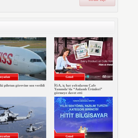
nyadan
Genel
iki pilotun görevine son verildi
İGA, iç hat yolcularını Cafe
Yanımda’da “Anlamlı Ürünleri”
görmeye davet etti
nyadan
Genel