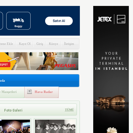
itene Ekle
Kayıt Ol
Giriş
Künye
İletişim
zda
 Manşetleri
Hava Radar
Foto Galeri
TÜMÜ