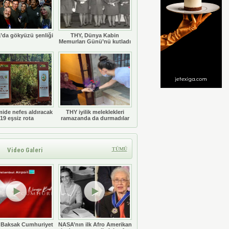
’da gökyüzü şenliği
THY, Dünya Kabin
Memurları Günü’nü kutladı
ide nefes aldıracak
THY iyilik meleklekleri
19 eşsiz rota
ramazanda da durmadılar
Video Galeri
TÜMÜ
 Baksak Cumhuriyet
NASA’nın ilk Afro Amerikan