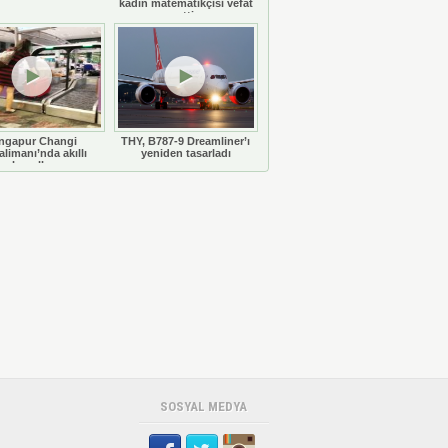
kadın matematikçisi vefat
etti
ngapur Changi
THY, B787-9 Dreamliner’ı
limanı’nda akıllı
yeniden tasarladı
bavullar
SOSYAL MEDYA