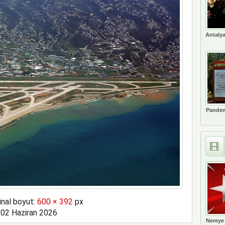
ne soruşturma başlattı
Antalya
Pandem
inal boyut:
600 × 392
px
02 Haziran 2026
Nereye