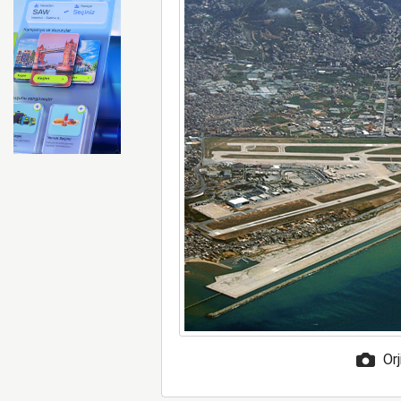
FAA Marine One helikopteri
Orj