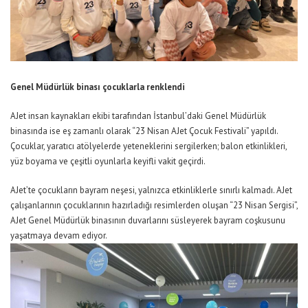
Genel Müdürlük binası çocuklarla renklendi
AJet insan kaynakları ekibi tarafından
İstanbul’daki Genel Müdürlük
binasında ise eş zamanlı olarak “23 Nisan AJet Çocuk Festivali” yapıldı.
Çocuklar, yaratıcı atölyelerde yeteneklerini sergilerken; balon etkinlikleri,
yüz boyama ve çeşitli oyunlarla
keyifli vakit geçirdi.
AJet’te çocukların bayram neşesi,
yalnızca etkinliklerle sınırlı kalmadı.
AJet
çalışanlarının çocuklarının
hazırladığı resimlerden oluşan
“23 Nisan Sergisi”,
AJet Genel Müdürlük binasının duvarlarını süsl
eyerek bayram coşkusunu
yaşatmaya devam ediyor.