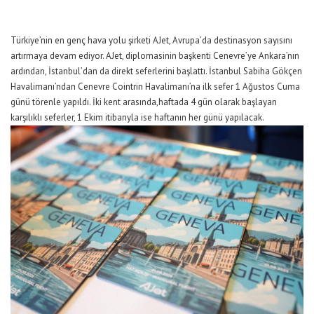
Türkiye’nin
en genç hava yolu şirketi
AJet
,
Avrupa’da destinasyon sayısını
artır
maya devam ediyor.
AJet
, d
iplomasinin başkenti
Cenevre’ye Ankara’nın
ardından, İstanbul’dan da direkt seferlerini başlattı.
İstanbul Sabiha Gökçen
Havalimanı’ndan
Cenevre
Cointrin
Havalimanı
’na ilk sefer
1 Ağustos
Cuma
günü törenle yapıldı. İki kent arasında
,
hafta
da
4
gün
olarak başlayan
karşılıklı seferler, 1 Ekim itibarıyla ise haftanın her günü
yapılacak.