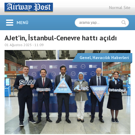
Normal Site
MENÜ
AJet’in, İstanbul-Cenevre hattı açıldı
01 Ağustos 2025 -
11:09
Genel
,
Havacılık Haberleri