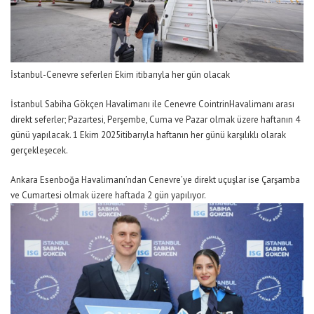
İstanb
u
l-Cenevre seferleri Ekim itibarıyla her gün olacak
İstanbul Sabiha Gökçen Havalimanı
ile
Cenevre
Cointrin
Havalimanı arası
direkt
seferler
;
Pazartesi, Perşembe, Cuma ve Pazar
olmak üzere haftanın 4
günü yapılacak. 1
Ekim
2025
itibarıyla haftanın her günü
karşılıklı olarak
gerçekleşecek.
Ankara Esenboğa Havalimanı’ndan Cenevre’ye direkt uçuşlar ise Çarşamba
ve Cumartesi olmak üzere haftada 2 gün
yapılıyor.