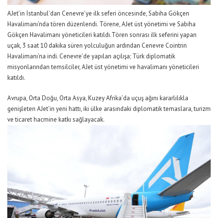
AJet’in
İstanbul’dan Cenevre’ye ilk seferi öncesinde, Sabiha Gökçen
Havalimanı’nda tören düzenlendi. Törene,
AJet
üst yönetimi ve Sabiha
Gökçen Havalimanı yöneticileri
katıldı
.
Tören sonrası ilk seferini yapan
uçak, 3 saat
10
dakika süren yolculuğun ardından
Cenevre
Cointrin
Havalimanı’na indi
.
Cenevre
’de
yapılan
açılışa
; Türk diplomat
ik
misyonlarından
temsilciler,
AJet
üst yönetimi ve havalimanı yöneticileri
katıldı.
Avrupa, Orta Doğu, Orta Asya, Kuzey Afrika’da
uçuş ağını kararlılıkla
genişleten
AJet’in
yeni hattı,
iki ülke arasındaki diplomatik temaslara, turizm
ve ticaret hacmine katkı sağlayacak.