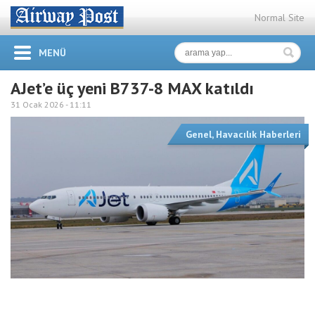
Normal Site
MENÜ
AJet’e üç yeni B737-8 MAX katıldı
31 Ocak 2026 -
11:11
Genel
,
Havacılık Haberleri