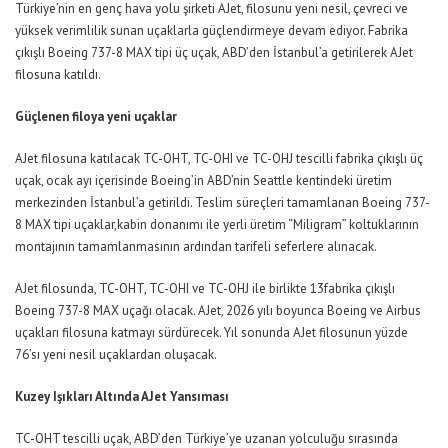
Türkiye’nin en genç hava yolu şirketi AJet, filosunu yeni nesil, çevreci ve
yüksek verimlilik sunan uçaklarla güçlendirmeye devam ediyor. Fabrika
çıkışlı Boeing 737-8 MAX tipi
üç
uçak
,
ABD’den İstanbul’a getiri
lerek
AJet
filosuna katıldı.
G
üçlenen filoya yeni uçak
lar
AJet filosuna katılacak TC-OHT
,
TC-OHI
ve TC-OHJ
tescilli fabrika çıkışlı
üç
uçak
,
ocak ayı içerisinde
Boeing’in ABD’nin Seattle kentindeki üretim
merkezinden
İstanbul’a ge
tirildi
.
Teslim süreçleri tamamlanan
Boeing 737-
8 MAX tipi
uçaklar,
kabin donanımı ile yerli üretim “Miligram” koltuklarının
montajının
tamamlanmasının ardından tarifeli seferlere alınacak.
AJet filosunda,
TC-OHT
,
TC-OHI
ve TC-OHJ
ile birlikte
1
3
fabrika çıkışlı
Boeing 737-8 MAX uçağı olacak. AJet, 2026 yılı boyunca Boeing ve Airbus
uçakları filosuna katmayı sürdürecek.
Yıl sonunda
AJet filosunun yüzde
76’sı yeni nesil uçaklardan oluşacak.
Kuzey Işıkları Altında AJet Yansıması
TC-OHT tescilli uçak, ABD’den Türkiye’ye uzanan yolculuğu sırasında