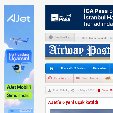
Son Dakika
THY, Temmuz ayında 9,5 m
En yaşlı kadın kanat yürü
Boeing ile Ethiopian Airline
A319 orman yangınlarında 
Havacılık Haberleri
Dünyadan
SunExpress’ten rekor hafta
Foto Galeri
Video Galeri
H
THY Osaka’da kapasite artı
Emin Çalkılıç
14 Mayıs 2026
Genel
,
Ha
Lufthansa bazı B777X uçakl
Emirates ile Arsenal sözleş
AJet’e 6 yeni uçak katıldı
İsveç’te drone hayat kurtar