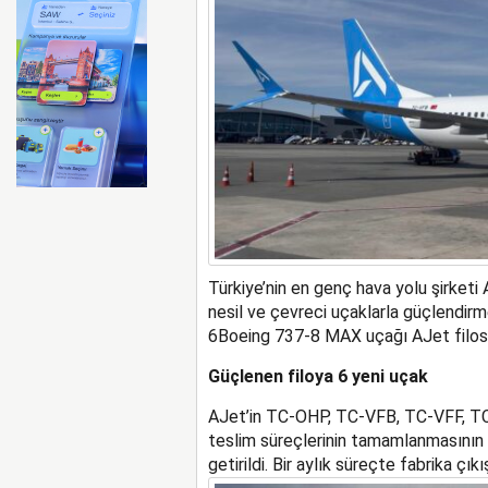
Ryanair kış sezonunda Fas’t
Türkiye’nin en genç hava yolu şirketi
nesil
ve
çevreci uçaklarla güçlendir
6
Boeing 737-8 MAX uçağı AJet filosu
Güçlenen filoya
6
yeni uçak
AJet’in
TC-OHP, TC-VFB, TC-VFF
,
TC
teslim süreçlerinin tamamlanmasının 
getirildi.
Bir aylık
süreçte fabrika çıkı