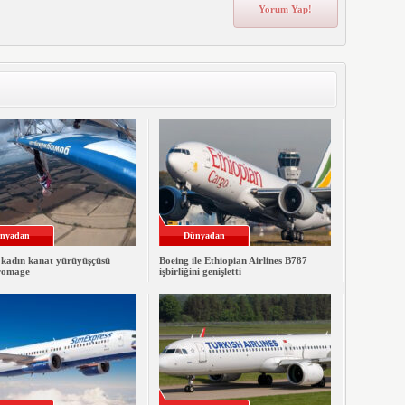
nyadan
Dünyadan
 kadın kanat yürüyüşçüsü
Boeing ile Ethiopian Airlines B787
romage
işbirliğini genişletti