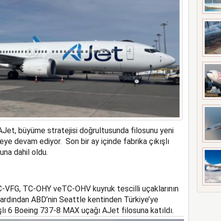
a rekor kapasite artıracak
 AJet, büyüme stratejisi doğrultusunda filosunu yeni
meye devam ediyor.
Son
bir ay içinde
f
abrika çıkışlı
na dahil oldu
.
-VFG
,
TC-OHY
ve
TC-OHV
kuyruk tescilli uçaklar
ı
nın
ardından ABD’nin Seattle kentinden Türkiye’ye
şlı
6
Boeing 737-8 MAX uçağı AJet filosuna katıldı.