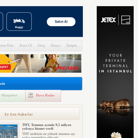
itene Ekle
Kayıt Ol
Giriş
Künye
İletişim
zda
 Manşetleri
Hava Radar
En Son Haberler
THY, Temmuz ayında 9,5 milyon
yolcuya hizmet verdi
THY tarihinin en yüksek temmuz ayı
yolcu istatistiğini elde etti....