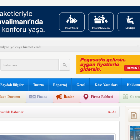
S
ilyon yolcuya hizmet verdi
yüşçüsü Betty Bromage
s B787 işbirliğini genişletti
kullanılacak
Faydalı Bilgiler
Turizm
Röportaj
Genel
Köse Yazarları
Hakkımı
 sonu:
ava Durumu
Finans
İlanlar
Firma Rehberi
Gazete
şına gidiyor
vacılık Haberleri
A-
A+
arını teslim almayacağını açıkladı
meyi 2033 yılına uzattı
dı