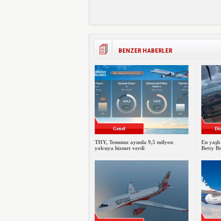
BENZER HABERLER
Genel
Dü
THY, Temmuz ayında 9,5 milyon
En yaşlı
yolcuya hizmet verdi
Betty B