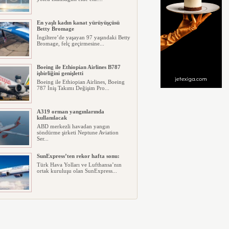
En yaşlı kadın kanat yürüyüşçüsü
Betty Bromage
İngiltere’de yaşayan 97 yaşındaki Betty
Bromage, felç geçirmesine...
Boeing ile Ethiopian Airlines B787
işbirliğini genişletti
Boeing ile Ethiopian Airlines, Boeing
787 İniş Takımı Değişim Pro...
A319 orman yangınlarında
kullanılacak
ABD merkezli havadan yangın
söndürme şirketi Neptune Aviation
Ser...
SunExpress’ten rekor hafta sonu:
Türk Hava Yolları ve Lufthansa’nın
ortak kuruluşu olan SunExpress...
THY Osaka’da kapasite artışına
gidiyor
Türk Hava Yolları, İstanbul–Osaka
Kansai hattında 2026 Eylül ayın...