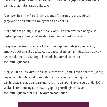
Havacılık Tıp Merkezlerinden sağlık durumlarının uçuşa uygun olduğuna
dair rapor almaları talep edilecektir.
AJet işyeri hekimleri “İşe Giriş Muayenesi” sırasında iç prosedürleri
çerçevesinde ek tetkik ve muayene talep edebilir.
AJet belirlemiş olduğu işe giriş sağlık koşulları çerçevesinde adayın işe
başlatılıp başlatılmayacağına dair karar verme hakkına sahiptir.
İşe giriş muayenesi sırasında tıbbi özgeçmişi hakkında (ilaç kullanımı,
ameliyat, doğumsal bozukluklar, kas-iskelet sistemi rahatsızlıkları,böbrek
taşı, yaralanmalar vb.) doğru beyanda bulunmak adayların
sorumluluğundadır.
AJet, belirtilen ilan kriterlerinin karşılanmaması/eksik beyan edilmesi/yanlış
beyanda bulunulması durumunda, hangi aşamada olunduğuna
bakılmaksızın, süreç dışı bırakma yetkisine sahiptir. Başvuru sürecinde doğru
ve ilan kriterlerine uygun başvuru yapma gerekliliğinin adayın
sorumluluğunda olduğunu tekrardan hatırlatırız.