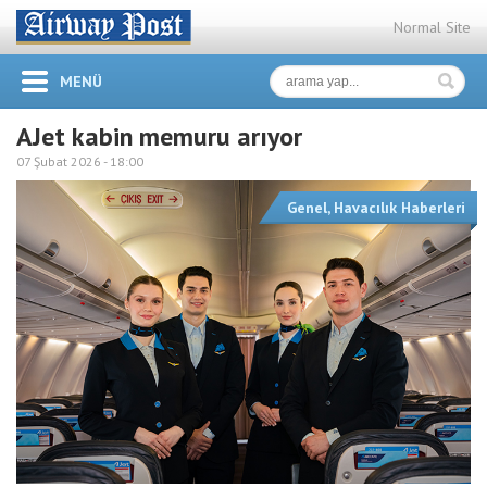
Normal Site
MENÜ
AJet kabin memuru arıyor
07 Şubat 2026 -
18:00
Genel
,
Havacılık Haberleri