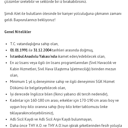
çözümler üretebilir ve sektörde bir iz bırakabilirsiniz.
Şimdi AJet ile bulutların ötesinde bir kariyer yolculuğuna çıkmanın zamanı
geldi. Başvurularınızı bekliyoruz!
Genel Nitelikler
T.C. vatandaşlığına sahip olan,
01.01.1991
ile
31.12.2004
tarihleri arasında doğmuş,
İstanbul Anadolu Yakası’nda
ikamet eden/edebilecek olan,
En az lisans veya ilgili ön lisans programlarından
(Sivil Havacılık ve
Kabin Hizmetleri, Sivil Hava Ulaştırma İşletmeciliği)
birinden mezun
olan,
Minimum 1 yıl iş deneyimine sahip ve ilgili deneyimini SGK Hizmet
Dökümü ile belgeleyebilecek olan,
İyi derecede İngilizce bilen (İkinci yabancı dil tercih nedenidir),
Kadınlar için 160-180 cm arası, erkekler için 170-190 cm arası boy ve
uygun boy-kilo oranına sahip (boy-kilo kriter tablomuzu
linke
tıklayarak
inceleyebilirsiniz),
Adli Sicil Kaydı ve Adli Sicil Arşiv Kaydı bulunmayan,
Daha önce THY A.O. ve THY A.O.’nun iştirak şirketlerinden fesih yoluyla