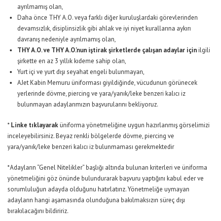
ayrılmamış olan,
Daha önce THY A.O. veya farklı diğer kuruluşlardaki görevlerinden
devamsızlık, disiplinsizlik gibi ahlak ve iyi niyet kurallarına aykırı
davranış nedeniyle ayrılmamış olan,
THY A.O. ve THY A.O.’nun iştirak şirketlerde çalışan adaylar için
ilgili
şirkette en az 3 yıllık kıdeme sahip olan,
Yurt içi ve yurt dışı seyahat engeli bulunmayan,
AJet Kabin Memuru üniforması giyildiğinde, vücudunun görünecek
yerlerinde dövme, piercing ve yara/yanık/leke benzeri kalıcı iz
bulunmayan adaylarımızın başvurularını bekliyoruz.
*
Linke tıklayarak
üniforma yönetmeliğine uygun hazırlanmış görselimizi
inceleyebilirsiniz. Beyaz renkli bölgelerde dövme, piercing ve
yara/yanık/leke benzeri kalıcı iz bulunmaması gerekmektedir
*Adayların “Genel Nitelikler” başlığı altında bulunan kriterleri ve üniforma
yönetmeliğini göz önünde bulundurarak başvuru yaptığını kabul eder ve
sorumluluğun adayda olduğunu hatırlatırız. Yönetmeliğe uymayan
adayların hangi aşamasında olunduğuna bakılmaksızın süreç dışı
bırakılacağını bildiririz.