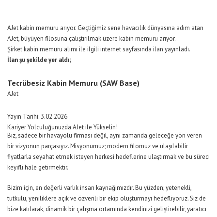
AJet kabin memuru arıyor. Geçtiğimiz sene havacılık dünyasına adım atan
AJet, büyüyen filosuna çalıştırılmak üzere kabin memuru arıyor.
Şirket kabin memuru alımı ile ilgili internet sayfasında ilan yayınladı.
İlan şu şekilde yer aldı;
Tecrübesiz Kabin Memuru (SAW Base)
AJet
Yayın Tarihi: 3.02.2026
Kariyer Yolculuğunuzda AJet ile Yükselin!
Biz, sadece bir havayolu firması değil, aynı zamanda geleceğe yön veren
bir vizyonun parçasıyız. Misyonumuz; modern filomuz ve ulaşılabilir
fiyatlarla seyahat etmek isteyen herkesi hedeflerine ulaştırmak ve bu süreci
keyifli hale getirmektir.
Bizim için, en değerli varlık insan kaynağımızdır. Bu yüzden; yetenekli,
tutkulu, yeniliklere açık ve özverili bir ekip oluşturmayı hedefliyoruz. Siz de
bize katılarak, dinamik bir çalışma ortamında kendinizi geliştirebilir, yaratıcı