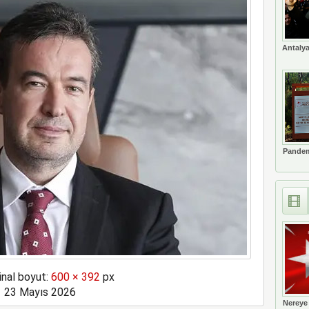
s’ta özel uçuş yapacak
Antalya
Pandem
inal boyut:
600 × 392
px
23 Mayıs 2026
Nereye