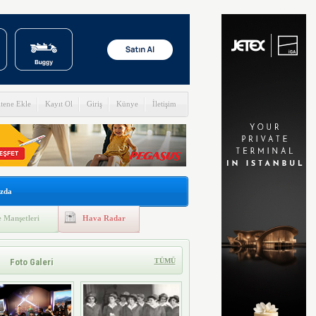
itene Ekle
Kayıt Ol
Giriş
Künye
İletişim
zda
 Manşetleri
Hava Radar
Foto Galeri
TÜMÜ