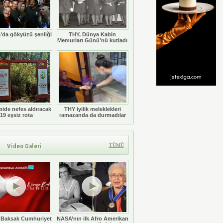
’da gökyüzü şenliği
THY, Dünya Kabin
Memurları Günü’nü kutladı
ide nefes aldıracak
THY iyilik meleklekleri
19 eşsiz rota
ramazanda da durmadılar
Video Galeri
TÜMÜ
 Baksak Cumhuriyet
NASA’nın ilk Afro Amerikan