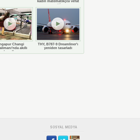
kadın matematikçisi vefat
etti
ngapur Changi
THY, B787-9 Dreamliner’ı
limanı’nda akıllı
yeniden tasarladı
bavullar
SOSYAL MEDYA