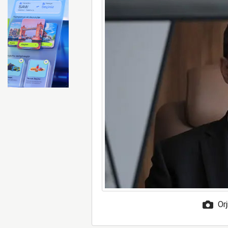
İberia Havayolu 12 Ağusto
Orj