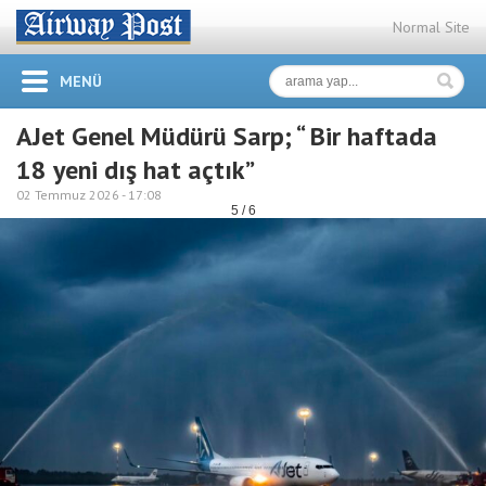
Normal Site
MENÜ
AJet Genel Müdürü Sarp; “ Bir haftada
18 yeni dış hat açtık”
02 Temmuz 2026 -
17:08
5 / 6