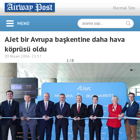
Normal Site
MENÜ
AJet bir Avrupa başkentine daha hava
köprüsü oldu
03 Nisan 2026 -
11:57
1 / 8