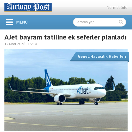
Normal Site
MENÜ
AJet bayram tatiline ek seferler planladı
17 Mart 2026 -
13:50
Genel
,
Havacılık Haberleri