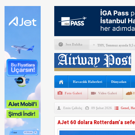
Son Dakika
THY, Temmuz ayında 9,5 m
En yaşlı kadın kanat yürü
Boeing ile Ethiopian Airline
A319 orman yangınlarında 
Havacılık Haberleri
Dünyadan
SunExpress’ten rekor hafta
Foto Galeri
Video Galeri
H
THY Osaka’da kapasite artı
Emin Çalkılıç
09 Şubat 2026
Genel
,
Hav
Lufthansa bazı B777X uçakl
Emirates ile Arsenal sözleş
AJet 60 dolara Rotterdam’a sefe
İsveç’te drone hayat kurtar