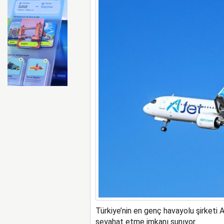
Ryanair kış sezonunda Fas’t
Türkiye’nin en genç havayolu şirketi 
seyahat etme imkanı sunıyor.