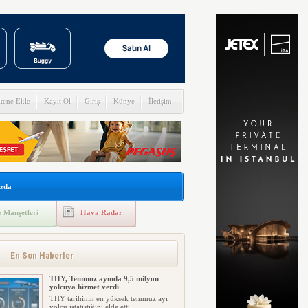
itene Ekle
Kayıt Ol
Giriş
Künye
İletişim
zda
 Manşetleri
Hava Radar
En Son Haberler
THY, Temmuz ayında 9,5 milyon
yolcuya hizmet verdi
THY tarihinin en yüksek temmuz ayı
yolcu istatistiğini elde etti....