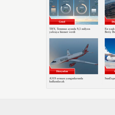
Genel
Dü
THY, Temmuz ayında 9,5 milyon
En yaşlı
yolcuya hizmet verdi
Betty B
Dünyadan
A319 orman yangınlarında
SunExpre
kullanılacak