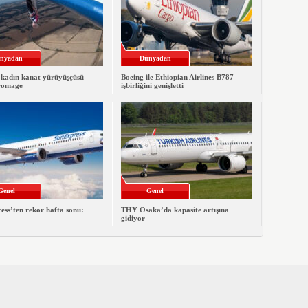
nyadan
Dünyadan
 kadın kanat yürüyüşçüsü
Boeing ile Ethiopian Airlines B787
romage
işbirliğini genişletti
Genel
Genel
ss’ten rekor hafta sonu:
THY Osaka’da kapasite artışına
gidiyor