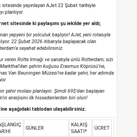
et sitesinde yayınlayan AJet 22 Şubat tarihiyle
 planlıyor.
rnet sitesinde ki paylaşımı şu iekilde yer aldı;
an yepyeni bir yolculuk başlıyor! AJet, yeni rotasıyla
lıyor. 22 Şubat 2026 itibarıyla başlayacak olan
terdam’a seyahat edebilirsiniz.
ur veren Rotte Irmağı ve sanatıyla ünlü Rotterdam; sizi
r. Markthal’dan şehrin kuğusu Erasmus Köprüsü’ne,
jmas Van Beuningen Müzesi’ne kadar şehir, her adımda
yor.
fli bir şehir molası planlayın. Şimdi 69$’dan başlayan
am’ın enerjisini ilk hissedenlerden biri olun!
erine aşağıdaki tablodan ulaşabilirsiniz.
AŞLANGIÇ
KALKIŞ
GÜNLER
ÜCRET
ARİHİ
SAATİ*