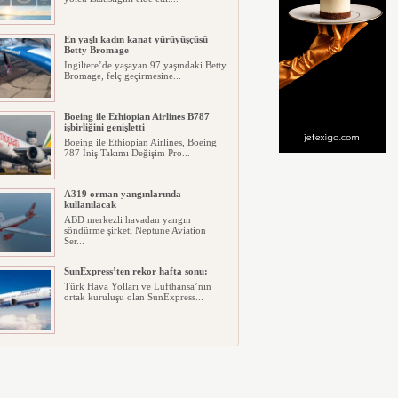
En yaşlı kadın kanat yürüyüşçüsü
Betty Bromage
İngiltere’de yaşayan 97 yaşındaki Betty
Bromage, felç geçirmesine...
Boeing ile Ethiopian Airlines B787
işbirliğini genişletti
Boeing ile Ethiopian Airlines, Boeing
787 İniş Takımı Değişim Pro...
A319 orman yangınlarında
kullanılacak
ABD merkezli havadan yangın
söndürme şirketi Neptune Aviation
Ser...
SunExpress’ten rekor hafta sonu:
Türk Hava Yolları ve Lufthansa’nın
ortak kuruluşu olan SunExpress...
THY Osaka’da kapasite artışına
gidiyor
Türk Hava Yolları, İstanbul–Osaka
Kansai hattında 2026 Eylül ayın...