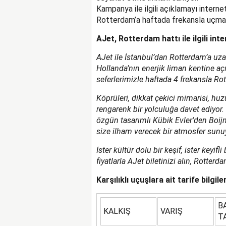
Kampanya ile ilgili açıklamayı intern
Rotterdam’a haftada frekansla uçmayı
AJet, Rotterdam hattı ile ilgili inte
AJet ile İstanbul’dan Rotterdam’a uzan
Hollanda’nın enerjik liman kentine açı
seferlerimizle haftada 4 frekansla Rot
Köprüleri, dikkat çekici mimarisi, huz
rengarenk bir yolculuğa davet ediyo
özgün tasarımlı Kübik Evler’den Boi
size ilham verecek bir atmosfer sunu
İster kültür dolu bir keşif, ister keyi
fiyatlarla AJet biletinizi alın, Rotterd
Karşılıklı uçuşlara ait tarife bilgil
B
KALKIŞ
VARIŞ
T