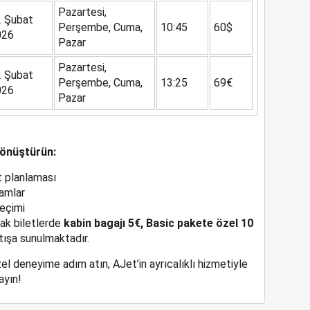
Pazartesi,
 Şubat
Perşembe, Cuma,
10:45
60$
026
Pazar
Pazartesi,
 Şubat
Perşembe, Cuma,
13:25
69€
026
Pazar
Dönüştürün:
t planlaması
ramlar
seçimi
ak biletlerde
kabin bagajı 5€, Basic pakete özel 10
ışa sunulmaktadır.
l deneyime adım atın, AJet’in ayrıcalıklı hizmetiyle
ayın!