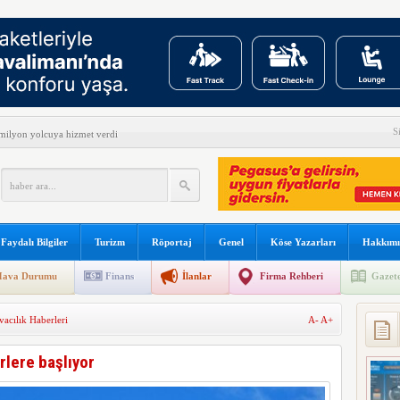
S
ilyon yolcuya hizmet verdi
yüşçüsü Betty Bromage
s B787 işbirliğini genişletti
kullanılacak
Faydalı Bilgiler
Turizm
Röportaj
Genel
Köse Yazarları
Hakkımı
 sonu:
ava Durumu
Finans
İlanlar
Firma Rehberi
Gazete
şına gidiyor
acılık Haberleri
A-
A+
arını teslim almayacağını açıkladı
meyi 2033 yılına uzattı
rlere başlıyor
dı