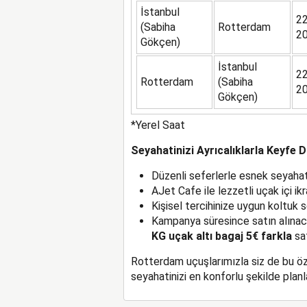
İstanbul
22
(Sabiha
Rotterdam
2
Gökçen)
İstanbul
22
Rotterdam
(Sabiha
2
Gökçen)
*Yerel Saat
Seyahatinizi Ayrıcalıklarla Keyfe 
Düzenli seferlerle esnek seyaha
AJet Cafe ile lezzetli uçak içi ik
Kişisel tercihinize uygun koltuk 
Kampanya süresince satın alınac
KG uçak altı bagaj 5€ farkla
sat
Rotterdam uçuşlarımızla siz de bu öze
seyahatinizi en konforlu şekilde planl