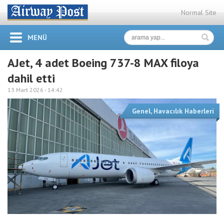
Normal Site
MENÜ
AJet, 4 adet Boeing 737-8 MAX filoya
dahil etti
13 Mart 2026 -
14:42
Genel
,
Havacılık Haberleri