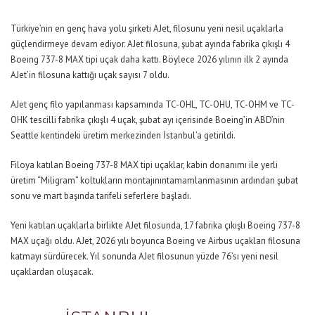
Türkiye’nin en genç hava yolu şirketi AJet, filosunu yeni nesil
uçaklarla
güçlendirmeye devam ediyor.
AJet filosuna
,
şubat ayında
f
abrika çıkışlı
4
Boeing 737-8 MAX tipi uçak
daha kattı. Böylece 2026 yılının ilk
2
ayında
AJet’in filosuna kattığı uçak sayısı
7
oldu.
AJet
genç filo yapılanması kapsamında
TC-OH
L
,
TC-OH
U
, TC-OHM
ve TC-
OH
K
tescilli fabrika çıkışlı
4
uçak
,
şubat
ayı içerisinde
Boeing’in ABD’nin
Seattle kentindeki üretim merkezinden
İstanbul’a ge
tirildi
.
Filoya katılan
Boeing 737-8 MAX tipi
uçaklar,
kabin donanımı ile yerli
üretim “Miligram” koltukların montajının
tamamlanmasının ardından
şubat
sonu ve mart başında
tarifeli seferlere
başla
dı.
Y
eni katılan uçaklarla
birlikte
AJet filosunda,
1
7
fabrika çıkışlı Boeing 737-8
MAX uçağı ol
du
. AJet, 2026 yılı boyunca Boeing ve Airbus uçakları filosuna
katmayı sürdürecek.
Yıl sonunda
AJet filosunun yüzde 76’sı yeni nesil
uçaklardan oluşacak.