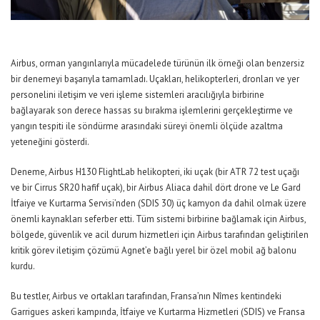
Airbus, orman yangınlarıyla mücadelede türünün ilk örneği olan benzersiz
bir denemeyi başarıyla tamamladı. Uçakları, helikopterleri, dronları ve yer
personelini iletişim ve veri işleme sistemleri aracılığıyla birbirine
bağlayarak son derece hassas su bırakma işlemlerini gerçekleştirme ve
yangın tespiti ile söndürme arasındaki süreyi önemli ölçüde azaltma
yeteneğini gösterdi.
Deneme, Airbus H130 FlightLab helikopteri, iki uçak (bir ATR 72 test uçağı
ve bir Cirrus SR20 hafif uçak), bir Airbus Aliaca dahil dört drone ve Le Gard
İtfaiye ve Kurtarma Servisi’nden (SDIS 30) üç kamyon da dahil olmak üzere
önemli kaynakları seferber etti. Tüm sistemi birbirine bağlamak için Airbus,
bölgede, güvenlik ve acil durum hizmetleri için Airbus tarafından geliştirilen
kritik görev iletişim çözümü Agnet’e bağlı yerel bir özel mobil ağ balonu
kurdu.
Bu testler, Airbus ve ortakları tarafından, Fransa’nın Nîmes kentindeki
Garrigues askeri kampında, İtfaiye ve Kurtarma Hizmetleri (SDIS) ve Fransa