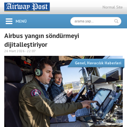
Normal Site
MENÜ
Airbus yangın söndürmeyi
dijitalleştiriyor
26 Mart 2026 -
22:07
Genel
,
Havacılık Haberleri