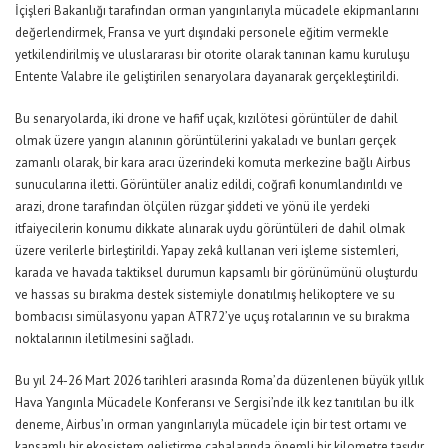
İçişleri Bakanlığı tarafından orman yangınlarıyla mücadele ekipmanlarını
değerlendirmek, Fransa ve yurt dışındaki personele eğitim vermekle
yetkilendirilmiş ve uluslararası bir otorite olarak tanınan kamu kuruluşu
Entente Valabre ile geliştirilen senaryolara dayanarak gerçekleştirildi.
Bu senaryolarda, iki drone ve hafif uçak, kızılötesi görüntüler de dahil
olmak üzere yangın alanının görüntülerini yakaladı ve bunları gerçek
zamanlı olarak, bir kara aracı üzerindeki komuta merkezine bağlı Airbus
sunucularına iletti. Görüntüler analiz edildi, coğrafi konumlandırıldı ve
arazi, drone tarafından ölçülen rüzgar şiddeti ve yönü ile yerdeki
itfaiyecilerin konumu dikkate alınarak uydu görüntüleri de dahil olmak
üzere verilerle birleştirildi. Yapay zekâ kullanan veri işleme sistemleri,
karada ve havada taktiksel durumun kapsamlı bir görünümünü oluşturdu
ve hassas su bırakma destek sistemiyle donatılmış helikoptere ve su
bombacısı simülasyonu yapan ATR72’ye uçuş rotalarının ve su bırakma
noktalarının iletilmesini sağladı.
Bu yıl 24-26 Mart 2026 tarihleri ​​arasında Roma’da düzenlenen büyük yıllık
Hava Yangınla Mücadele Konferansı ve Sergisi’nde ilk kez tanıtılan bu ilk
deneme, Airbus’ın orman yangınlarıyla mücadele için bir test ortamı ve
kapsamlı bir ekosistem geliştirme çabalarında önemli bir kilometre taşıdır.