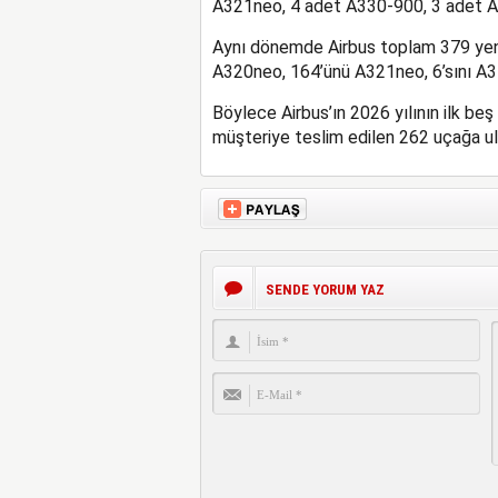
A321neo, 4 adet A330-900, 3 adet A
Aynı dönemde Airbus toplam 379 yeni s
A320neo, 164’ünü A321neo, 6’sını A3
Böylece Airbus’ın 2026 yılının ilk be
müşteriye teslim edilen 262 uçağa ul
SENDE YORUM YAZ