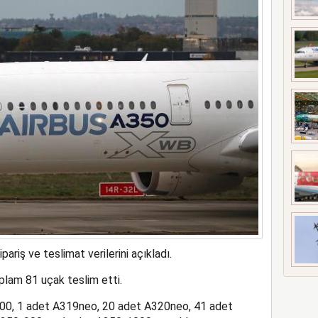
t’i satın alıyor
ariş ve teslimat verilerini açıkladı.
plam 81 uçak teslim etti.
300, 1 adet A319neo, 20 adet A320neo, 41 adet