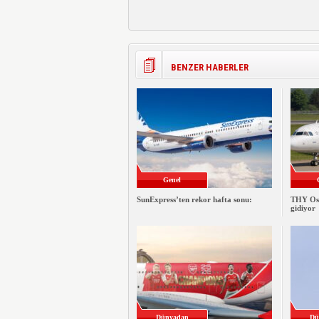
BENZER HABERLER
Genel
SunExpress’ten rekor hafta sonu:
THY Osa
gidiyor
Dünyadan
Dü