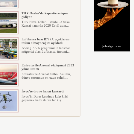
THY Osaka’da kapasite artışına
gidiyor
Türk Hava Yolları, İstanbul–Osaka
Kansai hattında 2026 Eylül ayın...
Lufthansa bazı B777X uçaklarını
teslim almayacağını açıkladı
Boeing 777X programının lansman
müşterisi olan Lufthansa, üretimi...
Emirates ile Arsenal sözleşmeyi 2033
yılına uzattı
Emirates ile Arsenal Futbol Kulübü,
dünya sporunun en uzun solukl...
İsveç’te drone hayat kurtardı
İsveç’in Boras kentinde kalp krizi
geçirerek kalbi duran bir kişi...
Ryanair kış sezonunda Fas’ta rekor
kapasite artıracak
Ryanair, 2026/27 kış sezonunda Fas
için tarihinin en büyük uçuş p...