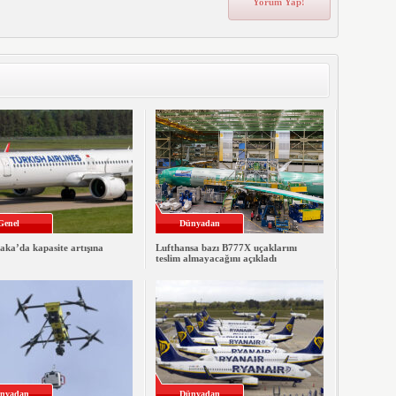
Genel
Dünyadan
ka’da kapasite artışına
Lufthansa bazı B777X uçaklarını
teslim almayacağını açıkladı
nyadan
Dünyadan