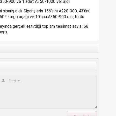
350-900 ve 1 adet A350-1000 yer aldı.
ipariş aldı. Siparişlerin 156’sını A220-300, 43’ünü
50F kargo uçağı ve 10’unu A350-900 oluşturdu.
ş ayında gerçekleştirdiği toplam teslimat sayısı 68
aştı.