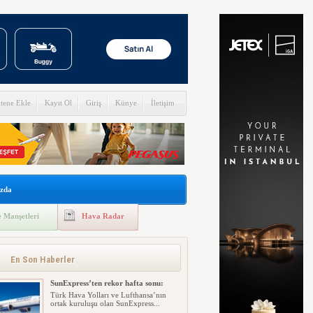
itene Ekle
Kayıt Ol
Giriş
Künye
İletişim
zda
 Manşetleri
Hava Radar
En Son Haberler
SunExpress’ten rekor hafta sonu:
Türk Hava Yolları ve Lufthansa’nın
ortak kuruluşu olan SunExpress...