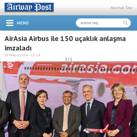
Normal Site
MENÜ
AirAsia Airbus ile 150 uçaklık anlaşma
imzaladı
07 Mayıs 2026 -
15:14
1 / 1