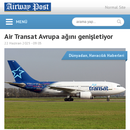
Normal Site
MENÜ
Air Transat Avrupa ağını genişletiyor
22 Haziran 2025 -
09:05
Dünyadan
,
Havacılık Haberleri