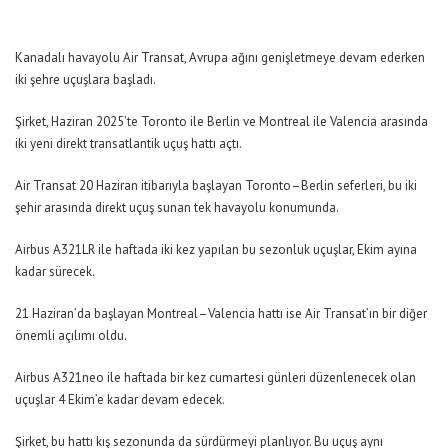
Kanadalı havayolu Air Transat, Avrupa ağını genişletmeye devam ederken
iki şehre uçuşlara başladı.
Şirket, Haziran 2025’te Toronto ile Berlin ve Montreal ile Valencia arasında
iki yeni direkt transatlantik uçuş hattı açtı.
Air Transat 20 Haziran itibarıyla başlayan Toronto–Berlin seferleri, bu iki
şehir arasında direkt uçuş sunan tek havayolu konumunda.
Airbus A321LR ile haftada iki kez yapılan bu sezonluk uçuşlar, Ekim ayına
kadar sürecek.
21 Haziran’da başlayan Montreal–Valencia hattı ise Air Transat’ın bir diğer
önemli açılımı oldu.
Airbus A321neo ile haftada bir kez cumartesi günleri düzenlenecek olan
uçuşlar 4 Ekim’e kadar devam edecek.
Şirket, bu hattı kış sezonunda da sürdürmeyi planlıyor. Bu uçuş aynı