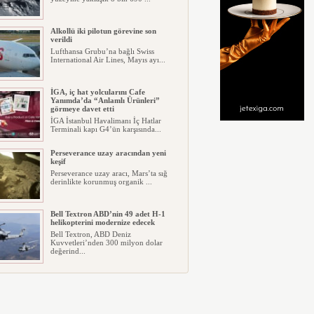
Alkollü iki pilotun görevine son
verildi
Lufthansa Grubu’na bağlı Swiss
International Air Lines, Mayıs ayı...
İGA, iç hat yolcularını Cafe
Yanımda’da “Anlamlı Ürünleri”
görmeye davet etti
İGA İstanbul Havalimanı İç Hatlar
Terminali kapı G4’ün karşısında...
Perseverance uzay aracından yeni
keşif
Perseverance uzay aracı, Mars’ta sığ
derinlikte korunmuş organik ...
Bell Textron ABD’nin 49 adet H-1
helikopterini modernize edecek
Bell Textron, ABD Deniz
Kuvvetleri’nden 300 milyon dolar
değerind...
Hitit Bilişim 500’de Sektörel Yazılım
Birincisi
Havacılık ve seyahat teknolojileri
alanında dünyanın en büyük şir...