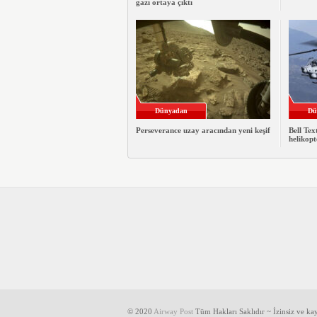
gazı ortaya çıktı
Dünyadan
Dü
Perseverance uzay aracından yeni keşif
Bell Te
helikopt
© 2020
Airway Post
Tüm Hakları Saklıdır ~ İzinsiz ve k