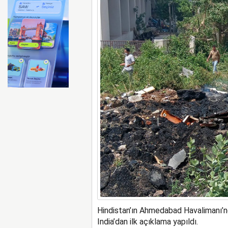
FAA Marine One helikopteri
Hindistan’ın Ahmedabad Havalimanı’n
India’dan ilk açıklama yapıldı.