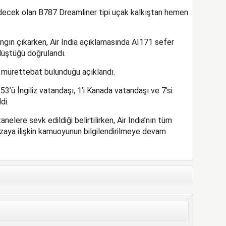
ecek olan B787 Dreamliner tipi uçak kalkıştan hemen
gın çıkarken, Air India açıklamasında AI171 sefer
düştüğü doğrulandı.
mürettebat bulunduğu açıklandı.
3’ü İngiliz vatandaşı, 1’i Kanada vatandaşı ve 7’si
di.
elere sevk edildiği belirtilirken, Air India’nın tüm
kazaya ilişkin kamuoyunun bilgilendirilmeye devam