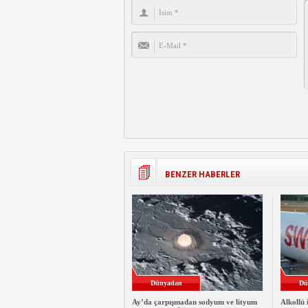
BENZER HABERLER
Dünyadan
Dü
Ay’da çarpışmadan sodyum ve lityum
Alkollü 