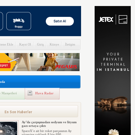
itene Ekle
Kayıt Ol
Giriş
Künye
İletişim
zda
 Manşetleri
Hava Radar
En Son Haberler
Ay’da çarpışmadan sodyum ve lityum
gazı ortaya çıktı
SpaceX’e ait bir roket parçasının Ay
yüzeyine yaklaşık 8 bin 690 ...