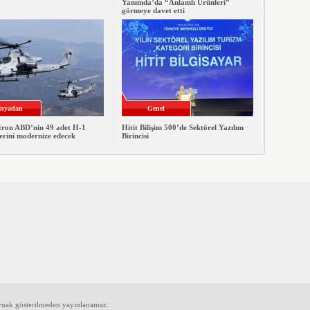
Yanımda’da “Anlamlı Ürünleri”
görmeye davet etti
nyadan
Genel
xtron ABD’nin 49 adet H-1
Hitit Bilişim 500’de Sektörel Yazılım
erini modernize edecek
Birincisi
aynak gösterilmeden yayınlanamaz.