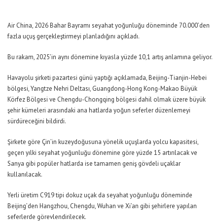
Air China, 2026 Bahar Bayramı seyahat yoğunluğu döneminde 70.000’den
fazla uçuş gerçekleştirmeyi planladığını açıkladı.
Bu rakam, 2025’in aynı dönemine kıyasla yüzde 10,1 artış anlamına geliyor.
Havayolu şirketi pazartesi günü yaptığı açıklamada, Beijing-Tianjin-Hebei
bölgesi, Yangtze Nehri Deltası, Guangdong-Hong Kong-Makao Büyük
Körfez Bölgesi ve Chengdu-Chongqing bölgesi dahil olmak üzere büyük
şehir kümeleri arasındaki ana hatlarda yoğun seferler düzenlemeyi
sürdüreceğini bildirdi.
Şirkete göre Çin’in kuzeydoğusuna yönelik uçuşlarda yolcu kapasitesi,
geçen yılki seyahat yoğunluğu dönemine göre yüzde 15 artırılacak ve
Sanya gibi popüler hatlarda ise tamamen geniş gövdeli uçaklar
kullanılacak.
Yerli üretim C919 tipi dokuz uçak da seyahat yoğunluğu döneminde
Beijing’den Hangzhou, Chengdu, Wuhan ve Xi’an gibi şehirlere yapılan
seferlerde görevlendirilecek.