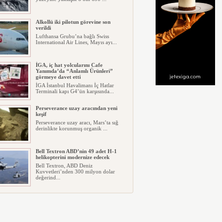
Alkollü iki pilotun görevine son
verildi
Lufthansa Grubu’na bağlı Swiss
International Air Lines, Mayıs ayı...
İGA, iç hat yolcularını Cafe
Yanımda’da “Anlamlı Ürünleri”
görmeye davet etti
İGA İstanbul Havalimanı İç Hatlar
Terminali kapı G4’ün karşısında...
Perseverance uzay aracından yeni
keşif
Perseverance uzay aracı, Mars’ta sığ
derinlikte korunmuş organik ...
Bell Textron ABD’nin 49 adet H-1
helikopterini modernize edecek
Bell Textron, ABD Deniz
Kuvvetleri’nden 300 milyon dolar
değerind...
Hitit Bilişim 500’de Sektörel Yazılım
Birincisi
Havacılık ve seyahat teknolojileri
alanında dünyanın en büyük şir...