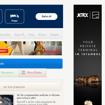
itene Ekle
Kayıt Ol
Giriş
Künye
İletişim
zda
 Manşetleri
Hava Radar
En Son Haberler
Ay’da çarpışmadan sodyum ve lityum
gazı ortaya çıktı
SpaceX’e ait bir roket parçasının Ay
yüzeyine yaklaşık 8 bin 690 ...