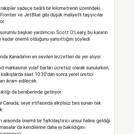
rakipler sadece belirli bir kilometrenin üzerindeki
 Frontier ve JetBlue gibi düşük maliyetli taşıyıcılar
or.
 sorumlu başkan yardımcısı Scott O’Leary, bu kararın
ne kadar önemli olduğunu yansıttığını söyledi.
sında Kanada
‘
nın en sevilen lezzetleri de yer alıyor.
markasının yulaf barları ücretsiz olarak sunulurken,
kalkışlarda saat 10:30’dan sonra yerel üretici
arı ikram edilecek.
şıklığı da beraberinde getiriyor.
 Canada, seyir irtifasında alkolsüz bira sunan tek
k.
 arasında önemli bir farklılaştırıcı unsur haline geldiği
asalar da kendilerine daha iyi bakıldığını
(euronews)