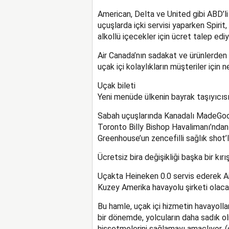
American, Delta ve United gibi ABD’li 
uçuşlarda içki servisi yaparken Spirit,
alkollü içecekler için ücret talep ediy
Air Canada’nın sadakat ve ürünlerden
uçak içi kolaylıkların müşteriler için 
Uçak bileti
Yeni menüde ülkenin bayrak taşıyıcı
Sabah uçuşlarında Kanadalı MadeGood 
Toronto Billy Bishop Havalimanı’ndan 
Greenhouse’un zencefilli sağlık shot’l
Ücretsiz bira değişikliği başka bir kırı
Uçakta Heineken 0.0 servis ederek Air
Kuzey Amerika havayolu şirketi olaca
Bu hamle, uçak içi hizmetin havayolları
bir dönemde, yolcuların daha sadık olm
hissetmelerini sağlamayı amaçlıyor. 