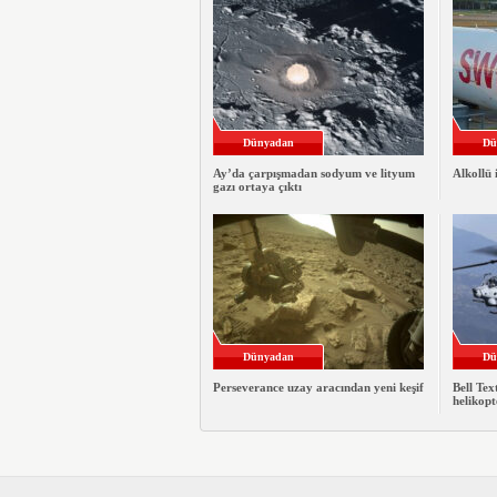
Dünyadan
Dü
Ay’da çarpışmadan sodyum ve lityum
Alkollü 
gazı ortaya çıktı
Dünyadan
Dü
Perseverance uzay aracından yeni keşif
Bell Te
helikopt