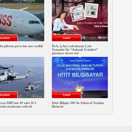
nyadan
Genel
iki pilotun görevine son verildi
İGA, iç hat yolcularını Cafe
Yanımda’da “Anlamlı Ürünleri”
görmeye davet etti
nyadan
Genel
xtron ABD’nin 49 adet H-1
Hitit Bilişim 500’de Sektörel Yazılım
erini modernize edecek
Birincisi