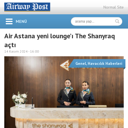
Normal Site
MENÜ
Air Astana yeni lounge’ı The Shanyraq
açtı
14 Kasım 2024 -
16:00
Genel
,
Havacılık Haberleri