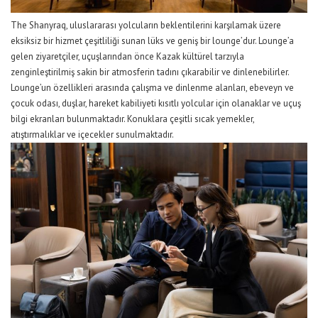
The Shanyraq, uluslararası yolcuların beklentilerini karşılamak üzere
eksiksiz bir hizmet çeşitliliği sun
an lüks ve geniş bir lounge’dur.
Lounge’a
gelen ziyaretçiler, uçuşlarından önce Kazak kültürel tarzıyla
zenginleştirilmiş sakin bir atmosferin tadını çıkarabilir ve dinlenebilirler.
Lounge’un özellikleri arasında çalışma ve dinlenme alanları, ebeveyn ve
çocuk odası, duşlar, hareket kabiliyeti kısıtlı yolcular için olanaklar ve uçuş
bilgi ekranları bulunmaktadır. Konuklara çeşitli sıcak yemekler,
atıştırmalıklar ve içecekler sunulmaktadır.