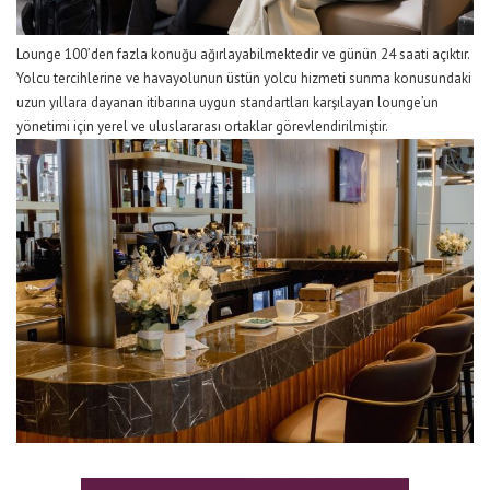
Lounge 100’den fazla konuğu ağırlayabilmektedir ve günün 24 saati açıktır.
Yolcu tercihlerine ve havayolunun üstün yolcu hizmeti sunma konusundaki
uzun yıllara dayanan itibarına uygun standartları karşılayan lounge’un
yönetimi için yerel ve uluslararası ortaklar görevlendirilmiştir.