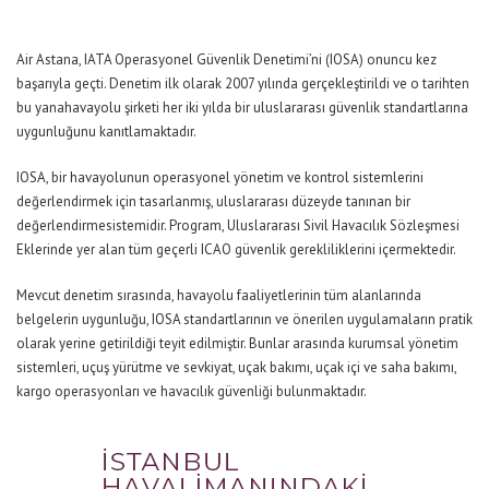
Air Astana, IATA Operasyonel Güvenlik Denetimi’ni (IOSA) onuncu kez
başarıyla geçti. Denetim ilk olarak 2007 yılında gerçekleştirildi ve o
tarihten
bu yana
havayolu şirketi her iki yılda bir uluslararası güvenlik stand
artlarına
uygunluğunu kanıtlamaktadır
.
IOSA, bir havayolunun operasyonel yönetim ve kontrol sistemlerini
değerlendirmek için tasarlanmış, uluslararası düzeyde tanınan
bir
değerlendirme
sistemidir.
Program, Uluslararası Sivil Havacılık Sözleşmesi
Eklerinde yer alan tüm geçerli ICAO güvenlik gerekliliklerini içermektedir.
Mevcut denetim sırasında, havayolu faaliyetlerinin tüm alanlarında
belgelerin uygunluğu, IOSA standartlarının ve önerilen uygulamaların pratik
olarak yerine getirildiği teyit edilmiştir.
Bunlar arasında kurumsal yönetim
sistemleri, uçuş yürütme ve sevkiyat, uçak
bakımı, uçak içi ve saha
bakımı,
kargo operasyonları ve havacılık güvenliği bulunmaktadır.