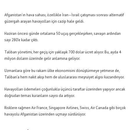
Afganistan’ın hava sahası, özellikle İran–İsrail çatışması sonrası alternatif
güzergah arayan havayolları için cazip hale geldi.
Haziran öncesi günde ortalama 50 uçuş gerçekleşirken, savaşın ardından
sayı 280’e kadar çıktı.
Taliban yönetimi, her geçiş için yaklaşık 700 dolar ücret alıyor. Bu, ayda 4
milyon doların üzerinde gelir anlamına geliyor.
Uzmanlara göre bu rakam ülke ekonomisini dönüştürmeye yetmese de,
Taliban’a hem nakit akışı hem de uluslararası meşruiyet algısı kazandırıyor.
Havayolları ödemeleri çoğunlukla üçüncü taraflar üzerinden yapıyor ancak
doğrudan temas kuranların sayısı da artıyor.
Risklere rağmen Air France, Singapore Airlines, Swiss, Air Canada gibi birçok
havayolu Afganistan üzerinden uçmayı sürdürüyor.