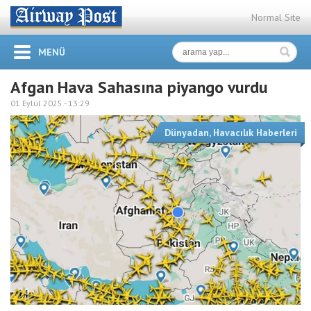
Normal Site
MENÜ
Afgan Hava Sahasına piyango vurdu
01 Eylül 2025 -
13:29
Dünyadan
,
Havacılık Haberleri