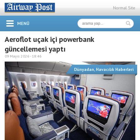
Normal Site
MENÜ
Aeroflot uçak içi powerbank
güncellemesi yaptı
09 Mayıs 2026 -
18:46
Dünyadan
,
Havacılık Haberleri