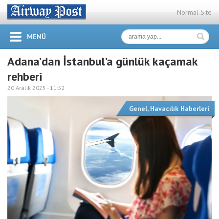
Normal Site
MENÜ
Adana’dan İstanbul’a günlük kaçamak
rehberi
20 Aralık 2025 -
11:52
Genel
,
Havacılık Haberleri