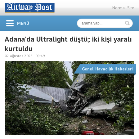
Normal Site
MENÜ
Adana’da Ultralight düştü; iki kişi yaralı
kurtuldu
02 Ağustos 2025 -
09:49
Genel
,
Havacılık Haberleri