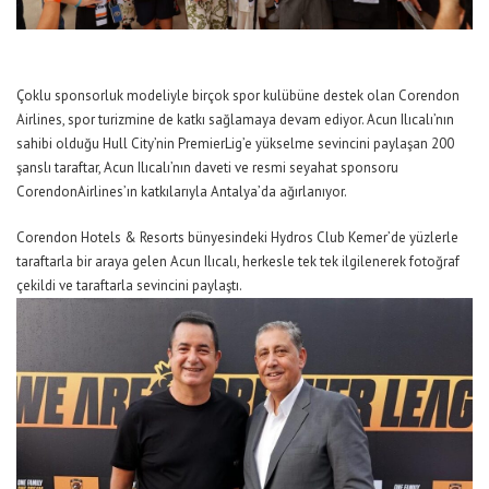
Çoklu sponsorluk modeliyle birçok spor kulübüne destek olan
Corendon
Airlines
, spor turizmine de katkı sağlamaya devam ediyor.
Acun
Ilıcalı’nın
sahibi olduğu
Hull
City’nin
Premier
Lig’e yükselme sevincini paylaşan 200
şanslı taraftar, Acun
Ilıcalı’nın
daveti ve resmi seyahat sponsoru
Corendon
Airlines’ın
katkılarıyla Antalya’da ağırlanıyor
.
Corendon
Hotels
& Resorts bünyesindeki
Hydros
Club Kemer’de yüzlerle
taraftarla bir araya gelen Acun Ilıcalı, herkesle tek tek ilgilenerek fotoğraf
çekildi ve taraftarla sevincini paylaştı.