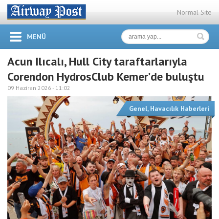
Normal Site
MENÜ
Acun Ilıcalı, Hull City taraftarlarıyla
Corendon HydrosClub Kemer’de buluştu
09 Haziran 2026 -
11:02
Genel
,
Havacılık Haberleri