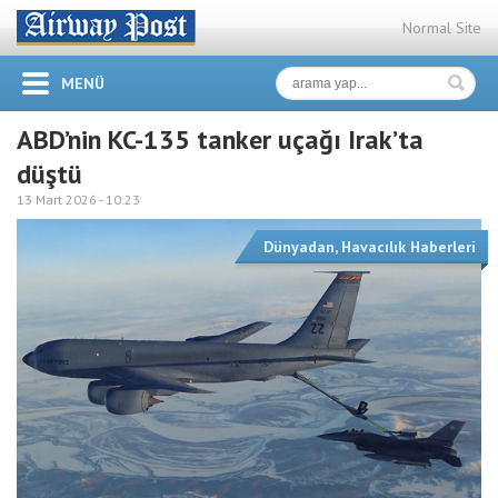
Normal Site
MENÜ
ABD’nin KC-135 tanker uçağı Irak’ta
düştü
13 Mart 2026 -
10:23
Dünyadan
,
Havacılık Haberleri