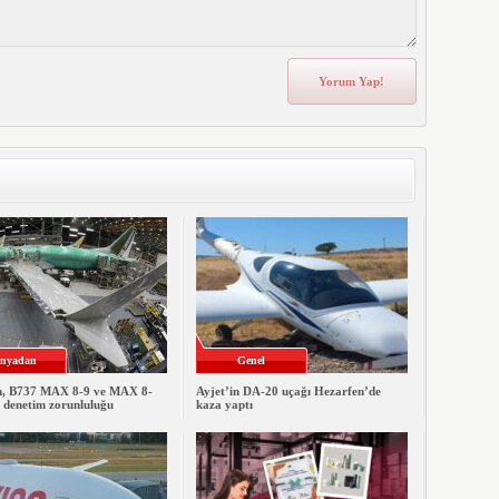
nyadan
Genel
, B737 MAX 8-9 ve MAX 8-
Ayjet’in DA-20 uçağı Hezarfen’de
e denetim zorunluluğu
kaza yaptı