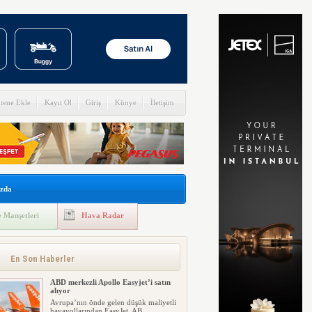
itene Ekle
Kayıt Ol
Giriş
Künye
İletişim
zda
 Manşetleri
Hava Radar
En Son Haberler
ABD merkezli Apollo Easyjet’i satın
alıyor
Avrupa’nın önde gelen düşük maliyetli
havayollarından EasyJet, AB...