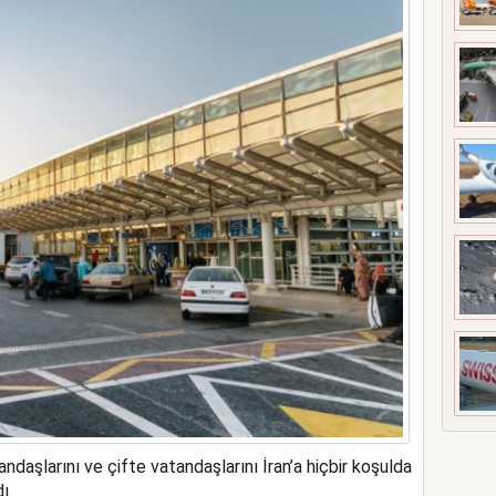
s’ta özel uçuş yapacak
ndaşlarını ve çifte vatandaşlarını İran’a hiçbir koşulda
ı.