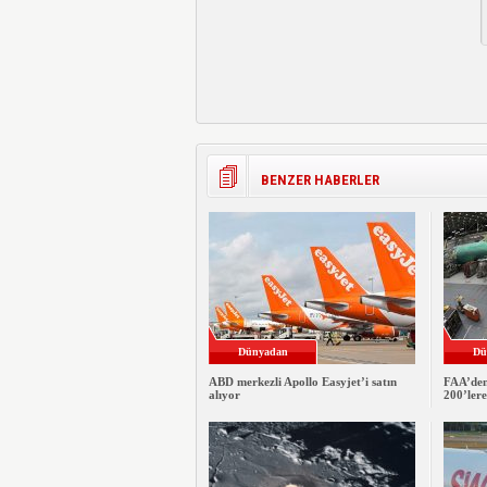
BENZER HABERLER
Dünyadan
Dü
ABD merkezli Apollo Easyjet’i satın
FAA’den
alıyor
200’ler