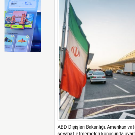
İberia Havayolu 12 Ağusto
ABD Dışişleri Bakanlığı, Amerikan vata
seyahat etmemeleri konusunda uyard