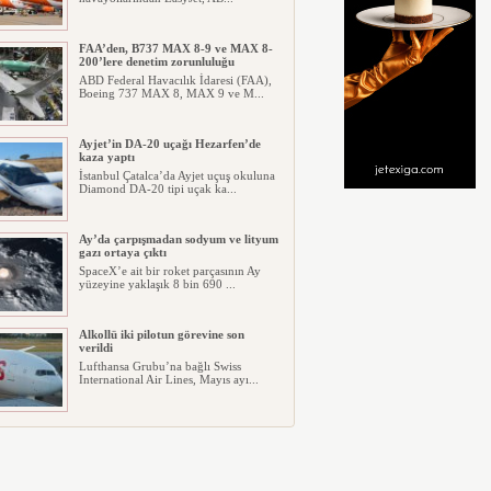
FAA’den, B737 MAX 8-9 ve MAX 8-
200’lere denetim zorunluluğu
ABD Federal Havacılık İdaresi (FAA),
Boeing 737 MAX 8, MAX 9 ve M...
Ayjet’in DA-20 uçağı Hezarfen’de
kaza yaptı
İstanbul Çatalca’da Ayjet uçuş okuluna
Diamond DA-20 tipi uçak ka...
Ay’da çarpışmadan sodyum ve lityum
gazı ortaya çıktı
SpaceX’e ait bir roket parçasının Ay
yüzeyine yaklaşık 8 bin 690 ...
Alkollü iki pilotun görevine son
verildi
Lufthansa Grubu’na bağlı Swiss
International Air Lines, Mayıs ayı...
İGA, iç hat yolcularını Cafe
Yanımda’da “Anlamlı Ürünleri”
görmeye davet etti
İGA İstanbul Havalimanı İç Hatlar
Terminali kapı G4’ün karşısında...