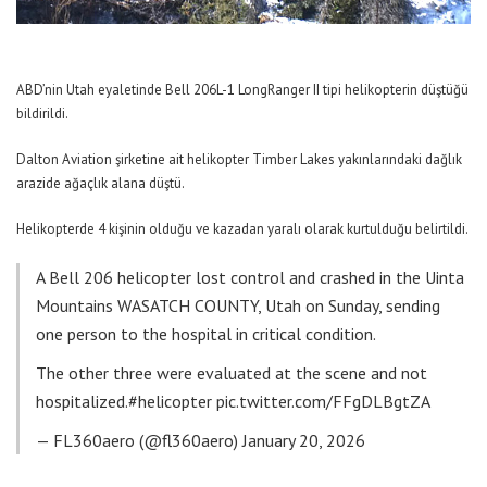
ABD’nin Utah eyaletinde Bell 206L-1 LongRanger II tipi helikopterin düştüğü
bildirildi.
Dalton Aviation şirketine ait helikopter Timber Lakes yakınlarındaki dağlık
arazide ağaçlık alana düştü.
Helikopterde 4 kişinin olduğu ve kazadan yaralı olarak kurtulduğu belirtildi.
A Bell 206 helicopter lost control and crashed in the Uinta
Mountains WASATCH COUNTY, Utah on Sunday, sending
one person to the hospital in critical condition.
The other three were evaluated at the scene and not
hospitalized.
#helicopter
pic.twitter.com/FFgDLBgtZA
— FL360aero (@fl360aero)
January 20, 2026