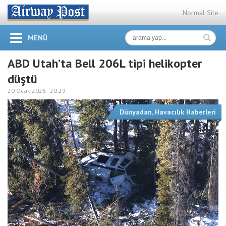
Normal Site
MENÜ
ABD Utah’ta Bell 206L tipi helikopter
düştü
20 Ocak 2026 -
20:29
Dünyadan
,
Havacılık Haberleri