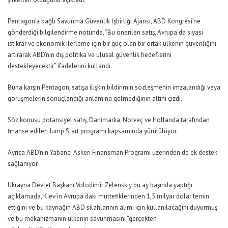
Pentagon’a bağlı Savunma Güvenlik İşbirliği Ajansı, ABD Kongresi’ne
gönderdiği bilgilendirme notunda,
“Bu önerilen satış, Avrupa’da siyasi
istikrar ve ekonomik ilerleme için bir güç olan bir ortak ülkenin güvenliğini
artırarak ABD’nin dış politika ve ulusal güvenlik hedeflerini
destekleyecektir”
ifadelerini kullandı.
Buna karşın Pentagon, satışa ilişkin bildirimin sözleşmenin imzalandığı veya
görüşmelerin sonuçlandığı anlamına gelmediğinin altını çizdi.
Söz konusu potansiyel satış, Danimarka, Norveç ve Hollanda tarafından
finanse edilen Jump Start programı kapsamında yürütülüyor.
Ayrıca ABD’nin Yabancı Askeri Finansman Programı üzerinden de ek destek
sağlanıyor.
Ukrayna Devlet Başkanı Volodimir Zelenskiy bu ay başında yaptığı
açıklamada, Kiev’in Avrupa’daki müttefiklerinden 1,5 milyar dolar temin
ettiğini ve bu kaynağın ABD silahlarının alımı için kullanılacağını duyurmuş
ve bu mekanizmanın ülkenin savunmasını “gerçekten