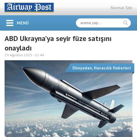
Normal Site
MENÜ
ABD Ukrayna’ya seyir füze satışını
onayladı
29 Ağustos 2025 -
12:46
Dünyadan
,
Havacılık Haberleri