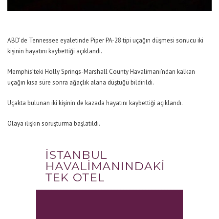
ABD’de Tennessee eyaletinde Piper PA-28 tipi uçağın düşmesi sonucu iki
kişinin hayatını kaybettiği açıklandı.
Memphis’teki Holly Springs-Marshall County Havalimanı’ndan kalkan
uçağın kısa süre sonra ağaçlık alana düştüğü bildirildi.
Uçakta bulunan iki kişinin de kazada hayatını kaybettiği açıklandı.
Olaya ilişkin soruşturma başlatıldı.