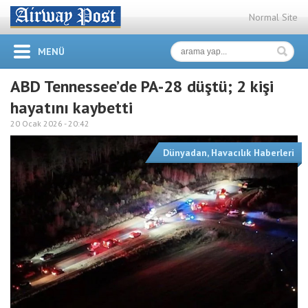
Normal Site
MENÜ
ABD Tennessee’de PA-28 düştü; 2 kişi
hayatını kaybetti
20 Ocak 2026 -
20:42
Dünyadan
,
Havacılık Haberleri