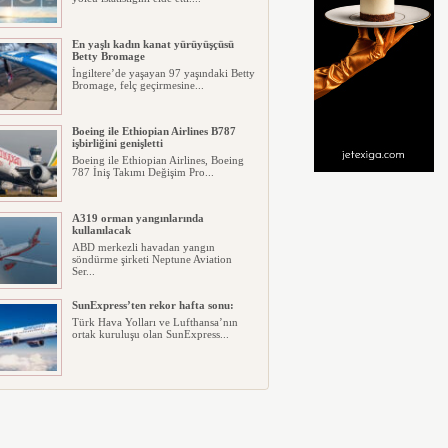
En yaşlı kadın kanat yürüyüşçüsü
Betty Bromage
İngiltere’de yaşayan 97 yaşındaki Betty
Bromage, felç geçirmesine...
Boeing ile Ethiopian Airlines B787
işbirliğini genişletti
Boeing ile Ethiopian Airlines, Boeing
787 İniş Takımı Değişim Pro...
A319 orman yangınlarında
kullanılacak
ABD merkezli havadan yangın
söndürme şirketi Neptune Aviation
Ser...
SunExpress’ten rekor hafta sonu:
Türk Hava Yolları ve Lufthansa’nın
ortak kuruluşu olan SunExpress...
THY Osaka’da kapasite artışına
gidiyor
Türk Hava Yolları, İstanbul–Osaka
Kansai hattında 2026 Eylül ayın...