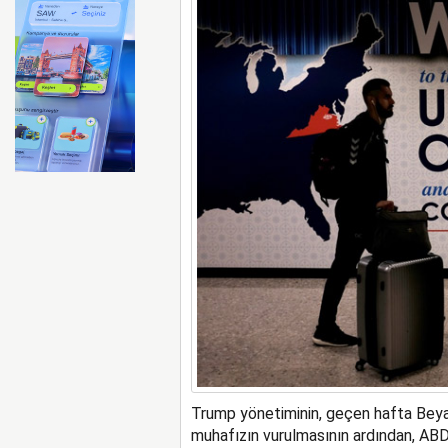
Ryanair kış sezonunda Fas’t
Trump yönetiminin, geçen hafta Beyaz 
muhafızın vurulmasının ardından, ABD