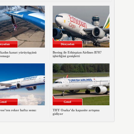
nyadan
Dünyadan
 kadın kanat yürüyüşçüsü
Boeing ile Ethiopian Airlines B787
romage
işbirliğini genişletti
Genel
Genel
ss’ten rekor hafta sonu:
THY Osaka’da kapasite artışına
gidiyor