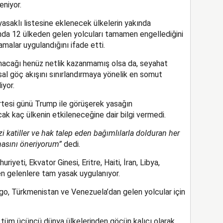
eniyor.
 yasaklı listesine eklenecek ülkelerin yakında
nda 12 ülkeden gelen yolcuları tamamen engellediğini
amalar uygulandığını ifade etti.
anacağı henüz netlik kazanmamış olsa da, seyahat
sal göç akışını sınırlandırmaya yönelik en somut
iyor.
rtesi günü Trump ile görüşerek yasağın
cak kaç ülkenin etkileneceğine dair bilgi vermedi.
 katiller ve hak talep eden bağımlılarla dolduran her
masını öneriyorum”
dedi.
yeti, Ekvator Ginesi, Eritre, Haiti, İran, Libya,
 gelenlere tam yasak uygulanıyor.
ogo, Türkmenistan ve Venezuela’dan gelen yolcular için
üm üçüncü dünya ülkelerinden göçün kalıcı olarak