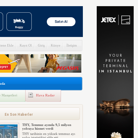
itene Ekle
Kayıt Ol
Giriş
Künye
İletişim
zda
 Manşetleri
Hava Radar
En Son Haberler
THY, Temmuz ayında 9,5 milyon
yolcuya hizmet verdi
THY tarihinin en yüksek temmuz ayı
yolcu istatistiğini elde etti....