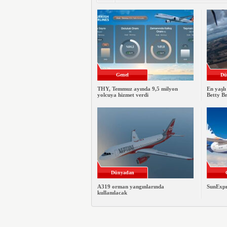
Genel
Dü
THY, Temmuz ayında 9,5 milyon
En yaşlı
yolcuya hizmet verdi
Betty B
Dünyadan
A319 orman yangınlarında
SunExpre
kullanılacak