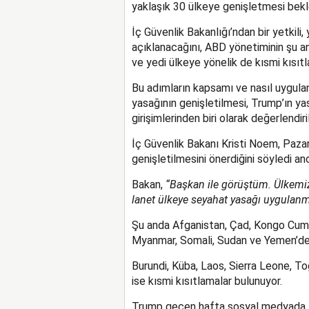
yaklaşık 30 ülkeye genişletmesi bekl
İç Güvenlik Bakanlığı’ndan bir yetkili,
açıklanacağını, ABD yönetiminin şu a
ve yedi ülkeye yönelik de kısmi kısıtl
Bu adımların kapsamı ve nasıl uygul
yasağının genişletilmesi, Trump’ın ya
girişimlerinden biri olarak değerlendiril
İç Güvenlik Bakanı Kristi Noem, Paza
genişletilmesini önerdiğini söyledi an
Bakan,
“Başkan ile görüştüm. Ülkemizi
lanet ülkeye seyahat yasağı uygulan
Şu anda Afganistan, Çad, Kongo Cumhuri
Myanmar, Somali, Sudan ve Yemen’den
Burundi, Küba, Laos, Sierra Leone, T
ise kısmi kısıtlamalar bulunuyor.
Trump geçen hafta sosyal medyada, t