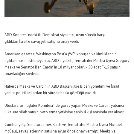
ABD Kongresi’ndeki iki Demokrat siyasetçi, uzun süredir karşı
çıktıkları İsrail’e savaş jeti satışına onay verdi.
Amerikan gazetesi Washington Post’a (WP) konuşan ve kimliklerinin
açıklanmasını istemeyen üç ABD’li yetkili, Temsilciler Meclisi Üyesi Gregory
Meeks ve Senatör Ben Cardin’in 18 milyar dolarlık 50 adet F-15 satışını
onayladığını söyledi.
Haberde Meeks ve Cardin’in ABD Başkanı Joe Biden yönetimi ve İsrail
yanlısı politikacılardan bir süredir baskı gördüğü yazıldı.
Uluslararası İlişkiler Komitesi’nde görev yapan Meeks ve Cardin, yabancı
ülkelere silah satışını veto etme yetkisine sahip 4 kişi arasında yer alıyor.
Cumhuriyetçi Senatör James Risch ve Temsilciler Meclisi Üyesi Michael
McCaul, savaş jetlerinin satışına aylar önce onay vermişti. Meeks ve