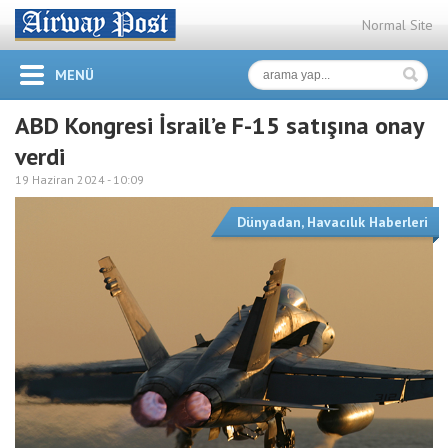
Normal Site
MENÜ
ABD Kongresi İsrail’e F-15 satışına onay
verdi
19 Haziran 2024 -
10:09
Dünyadan
,
Havacılık Haberleri