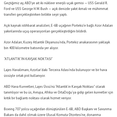
Geçtiğimiz ay, ABD’ye ait iki nükleer enerjili uçak gemisi — USS Gerald R.
Ford ve USS George H.W. Bush — açık denizde yakıt ikmali ve mühimmat
transferi gerçekleştirirken birlikte seyir yaptı.
Açık kaynak istihbarat analizleri, E-6B uçağının Portekiz’e bağlı Azor Adaları
yakınlarında uçuş operasyonları gerçekleştirdiğini bildirdi.
Azor Adaları, Kuzey Atlantik Okyanusu’nda, Portekiz anakarasının yaklaşık
bin 400 kilometre batısında yer alıyor.
“ATLANTİK’İN KAVŞAK NOKTASI”
Lajes Havalimanı, Azorlar’daki Terceira Adası’nda bulunuyor ve bir hava
üssüyle ortak pist kullanıyor.
ABD Hava Kuvvetleri, Lajes Üssü’nü “Atlantik’in Kavşak Noktası” olarak
tanımlıyor ve bu üs, Avrupa, Afrika ve OrtaDoğu’ya gidip gelen kuvvetler için
kritik bir bağlantı noktası olarak hizmet veriyor.
Boeing 707 yolcu uçağından dönüştürülen E-6B, ABD Başkanı ve Savunma
Bakanı da dahil olmak üzere Ulusal Komuta Otoritesi’ne, donanma