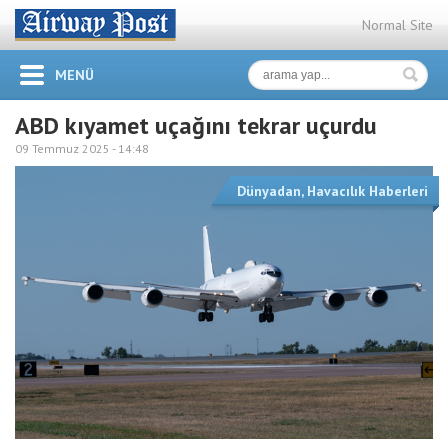
Normal Site
MENÜ
ABD kıyamet uçağını tekrar uçurdu
09 Temmuz 2025 -
14:48
Dünyadan
,
Havacılık Haberleri